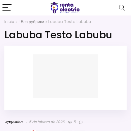
Inicio
»
! Без рубрики
»
Labuba Testo Labubu
Labuba Testo Labubu
wpgestion
5 de febrero de 2026
5