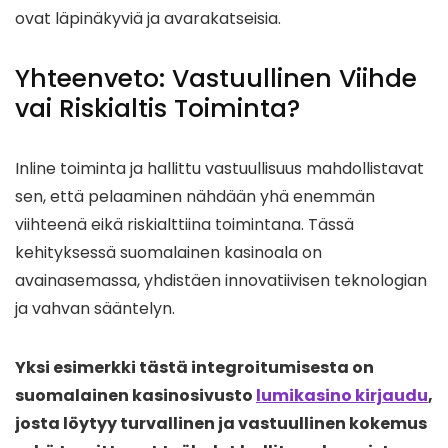
ovat läpinäkyviä ja avarakatseisia.
Yhteenveto: Vastuullinen Viihde
vai Riskialtis Toiminta?
Inline toiminta ja hallittu vastuullisuus mahdollistavat
sen, että pelaaminen nähdään yhä enemmän
viihteenä eikä riskialttiina toimintana. Tässä
kehityksessä suomalainen kasinoala on
avainasemassa, yhdistäen innovatiivisen teknologian
ja vahvan sääntelyn.
Yksi esimerkki tästä integroitumisesta on
suomalainen kasinosivusto
lumikasino kirjaudu
,
josta löytyy turvallinen ja vastuullinen kokemus