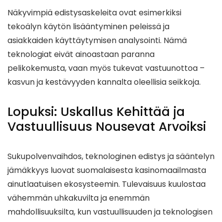
Näkyvimpiä edistysaskeleita ovat esimerkiksi
tekoälyn käytön lisääntyminen peleissä ja
asiakkaiden käyttäytymisen analysointi. Nämä
teknologiat eivät ainoastaan paranna
pelikokemusta, vaan myös tukevat vastuunottoa –
kasvun ja kestävyyden kannalta oleellisia seikkoja.
Lopuksi: Uskallus Kehittää ja
Vastuullisuus Nousevat Arvoiksi
Sukupolvenvaihdos, teknologinen edistys ja sääntelyn
jämäkkyys luovat suomalaisesta kasinomaailmasta
ainutlaatuisen ekosysteemin. Tulevaisuus kuulostaa
vähemmän uhkakuvilta ja enemmän
mahdollisuuksilta, kun vastuullisuuden ja teknologisen