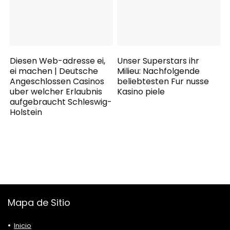
Diesen Web-adresse ei,
Unser Superstars ihr
ei machen | Deutsche
Milieu: Nachfolgende
Angeschlossen Casinos
beliebtesten Fur nusse
uber welcher Erlaubnis
Kasino piele
aufgebraucht Schleswig-
Holstein
Mapa de Sitio
Inicio