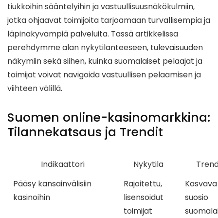
tiukkoihin sääntelyihin ja vastuullisuusnäkökulmiin,
jotka ohjaavat toimijoita tarjoamaan turvallisempia ja
läpinäkyvämpiä palveluita. Tässä artikkelissa
perehdymme alan nykytilanteeseen, tulevaisuuden
näkymiin sekä siihen, kuinka suomalaiset pelaajat ja
toimijat voivat navigoida vastuullisen pelaamisen ja
viihteen välillä.
Suomen online-kasinomarkkina:
Tilannekatsaus ja Trendit
Indikaattori
Nykytila
Trend
Pääsy kansainvälisiin
Rajoitettu,
Kasvava
kasinoihin
lisensoidut
suosio
toimijat
suomalai