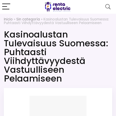
Inicio
»
Sin categoría
»
Kasinoalustan Tulevaisuus Suomessa:
Puhtaasti Viihdyttävyydestä Vastuulliseen Pelaamiseen
Kasinoalustan
Tulevaisuus Suomessa:
Puhtaasti
Viihdyttävyydestä
Vastuulliseen
Pelaamiseen