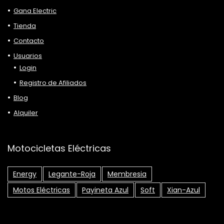
Gana Electric
Tienda
Contacto
Usuarios
Login
Registro de Afiliados
Blog
Alquiler
Motocicletas Eléctricas
Energy
Legante-Roja
Membresia
Motos Eléctricas
Payineta Azul
Soft
Xian-Azul