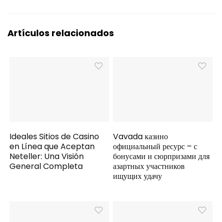
Artículos relacionados
Ideales Sitios de Casino
Vavada казино
en Línea que Aceptan
официальный ресурс – с
Neteller: Una Visión
бонусами и сюрпризами для
General Completa
азартных участников
ищущих удачу