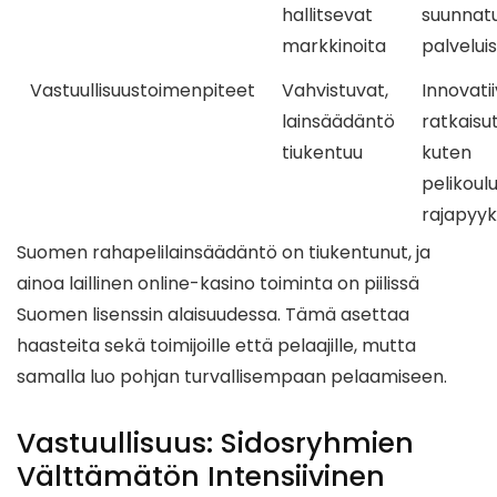
hallitsevat
suunnatu
markkinoita
palvelui
Vastuullisuustoimenpiteet
Vahvistuvat,
Innovatii
lainsäädäntö
ratkaisu
tiukentuu
kuten
pelikoulu
rajapyyk
Suomen rahapelilainsäädäntö on tiukentunut, ja
ainoa laillinen online-kasino toiminta on piilissä
Suomen lisenssin alaisuudessa. Tämä asettaa
haasteita sekä toimijoille että pelaajille, mutta
samalla luo pohjan turvallisempaan pelaamiseen.
Vastuullisuus: Sidosryhmien
Välttämätön Intensiivinen