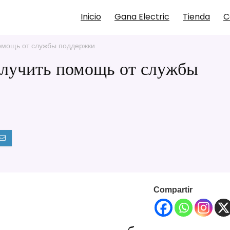
Inicio
Gana Electric
Tienda
C
помощь от службы поддержки
олучить помощь от службы
Compartir