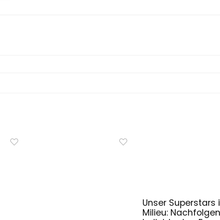
Unser Superstars i
Milieu: Nachfolge