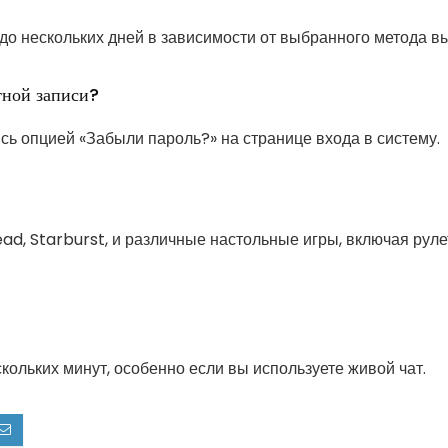
 до нескольких дней в зависимости от выбранного метода в
етной записи?
ь опцией «Забыли пароль?» на странице входа в систему.
ad, Starburst, и различные настольные игры, включая руле
кольких минут, особенно если вы используете живой чат.