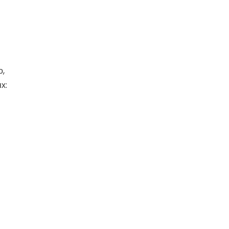
о,
х: