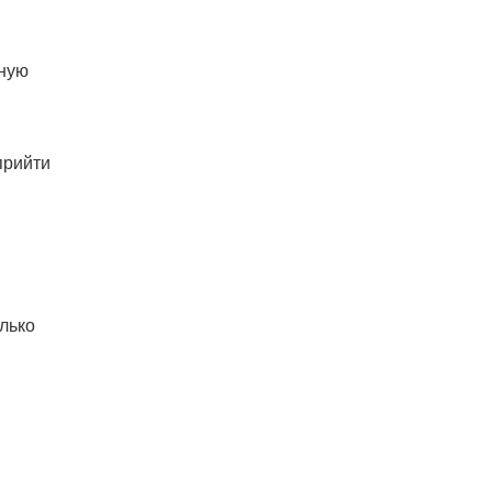
нную
прийти
олько