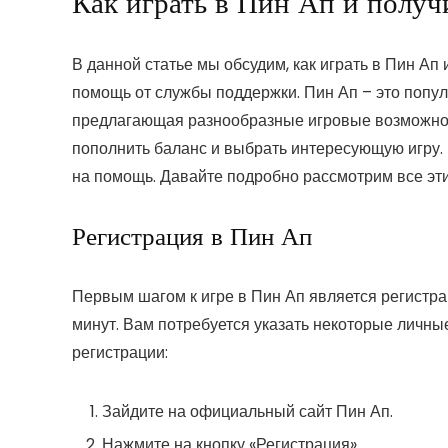
Как играть в Пин Ап и полу
В данной статье мы обсудим, как играть в Пин А
помощь от службы поддержки. Пин Ап – это попул
предлагающая разнообразные игровые возможност
пополнить баланс и выбрать интересующую игру. 
на помощь. Давайте подробно рассмотрим все эти
Регистрация в Пин Ап
Первым шагом к игре в Пин Ап является регистрац
минут. Вам потребуется указать некоторые личны
регистрации:
Зайдите на официальный сайт Пин Ап.
Нажмите на кнопку «Регистрация».