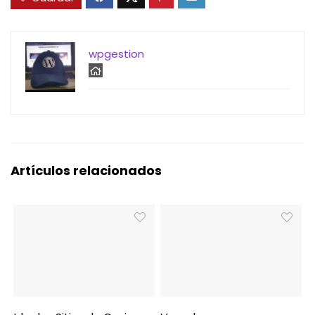
wpgestion
Artículos relacionados