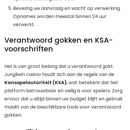
Bevestig uw aanvraag en wacht op verwerking.
Opnames worden meestal binnen 24 uur
verwerkt.
Verantwoord gokken en KSA-
voorschriften
Het is van groot belang dat u verantwoord gokt.
Jungliwin casino houdt zich aan de regels van de
Kansspelautoriteit (KSA)
, wat betekent dat het
platform betrouwbaar en veilig is voor spelers. Zorg
ervoor dat u altijd binnen uw budget blijft en gebruik
maakt van de beschikbare tools voor verantwoord
gokken.