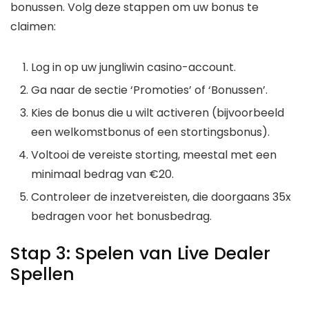
bonussen. Volg deze stappen om uw bonus te
claimen:
Log in op uw jungliwin casino-account.
Ga naar de sectie ‘Promoties’ of ‘Bonussen’.
Kies de bonus die u wilt activeren (bijvoorbeeld
een welkomstbonus of een stortingsbonus).
Voltooi de vereiste storting, meestal met een
minimaal bedrag van €20.
Controleer de inzetvereisten, die doorgaans 35x
bedragen voor het bonusbedrag.
Stap 3: Spelen van Live Dealer
Spellen