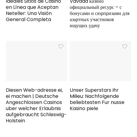
Ideales Sitios de Casino
Vavada казино
en Línea que Aceptan
официальный ресурс – с
Neteller: Una Visión
бонусами и сюрпризами для
General Completa
азартных участников
ищущих удачу
Diesen Web-adresse ei,
Unser Superstars ihr
ei machen | Deutsche
Milieu: Nachfolgende
Angeschlossen Casinos
beliebtesten Fur nusse
uber welcher Erlaubnis
Kasino piele
aufgebraucht Schleswig-
Holstein