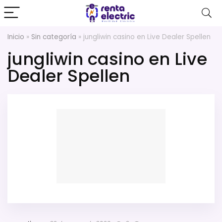
Inicio
»
Sin categoría
»
jungliwin casino en Live Dealer Spellen
jungliwin casino en Live
Dealer Spellen