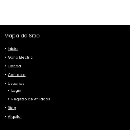
Mapa de Sitio
Inicio
Gana Electric
Tienda
Contacto
Usuarios
Login
Registro de Afiliados
Blog
Alquiler