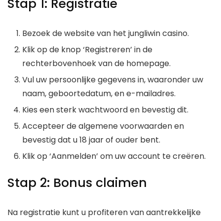
Stap 1: Registratie
Bezoek de website van het jungliwin casino.
Klik op de knop ‘Registreren’ in de
rechterbovenhoek van de homepage.
Vul uw persoonlijke gegevens in, waaronder uw
naam, geboortedatum, en e-mailadres.
Kies een sterk wachtwoord en bevestig dit.
Accepteer de algemene voorwaarden en
bevestig dat u 18 jaar of ouder bent.
Klik op ‘Aanmelden’ om uw account te creëren.
Stap 2: Bonus claimen
Na registratie kunt u profiteren van aantrekkelijke