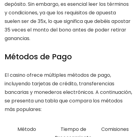
depósito. Sin embargo, es esencial leer los términos
y condiciones, ya que los requisitos de apuesta
suelen ser de 35x, lo que significa que debéis apostar
35 veces el monto del bono antes de poder retirar
ganancias.
Métodos de Pago
El casino ofrece múltiples métodos de pago,
incluyendo tarjetas de crédito, transferencias
bancarias y monederos electrónicos. A continuación,
se presenta una tabla que compara los métodos
más populares:
Método
Tiempo de
Comisiones