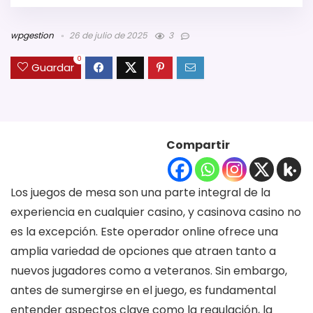
wpgestion
26 de julio de 2025
3
0
Guardar
Compartir
Los juegos de mesa son una parte integral de la
experiencia en cualquier casino, y casinova casino no
es la excepción. Este operador online ofrece una
amplia variedad de opciones que atraen tanto a
nuevos jugadores como a veteranos. Sin embargo,
antes de sumergirse en el juego, es fundamental
entender aspectos clave como la regulación, la