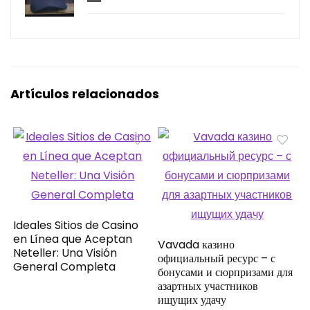
Artículos relacionados
Ideales Sitios de Casino
en Línea que Aceptan
Vavada казино
Neteller: Una Visión
официальный ресурс – с
General Completa
бонусами и сюрпризами для
азартных участников
ищущих удачу