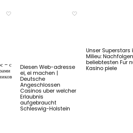
Unser Superstars i
Milieu: Nachfolge
beliebtesten Fur 
с – с
Diesen Web-adresse
Kasino piele
зами
ei, ei machen |
ников
Deutsche
Angeschlossen
Casinos uber welcher
Erlaubnis
aufgebraucht
Schleswig-Holstein