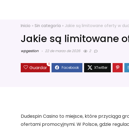
Inicio
»
Sin categoría
»
Jakie są limitowane oferty w du
Jakie są limitowane o
wpgestion
22 de marzo de 2026
2
0
Guardar
Dudespin Casino to miejsce, które przyciąga gra
ofertami promocyjnymi. W Polsce, gdzie regula