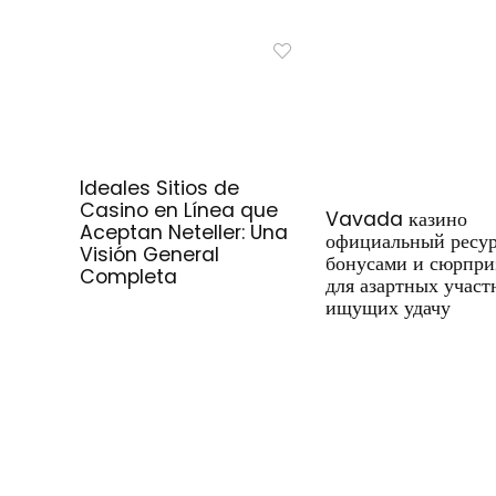
Ideales Sitios de
Casino en Línea que
Vavada казино
Aceptan Neteller: Una
официальный ресур
Visión General
бонусами и сюрпри
Completa
для азартных участ
ищущих удачу