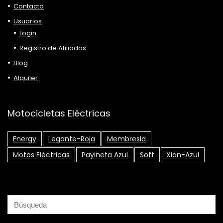
Contacto
Usuarios
Login
Registro de Afiliados
Blog
Alquiler
Motocicletas Eléctricas
Energy
Legante-Roja
Membresia
Motos Eléctricas
Payineta Azul
Soft
Xian-Azul