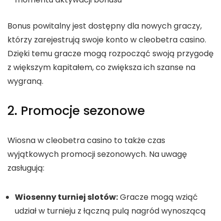
Bonus powitalny jest dostępny dla nowych graczy,
którzy zarejestrują swoje konto w cleobetra casino.
Dzięki temu gracze mogą rozpocząć swoją przygodę
z większym kapitałem, co zwiększa ich szanse na
wygraną.
2. Promocje sezonowe
Wiosna w cleobetra casino to także czas
wyjątkowych promocji sezonowych. Na uwagę
zasługują:
Wiosenny turniej slotów:
Gracze mogą wziąć
udział w turnieju z łączną pulą nagród wynoszącą