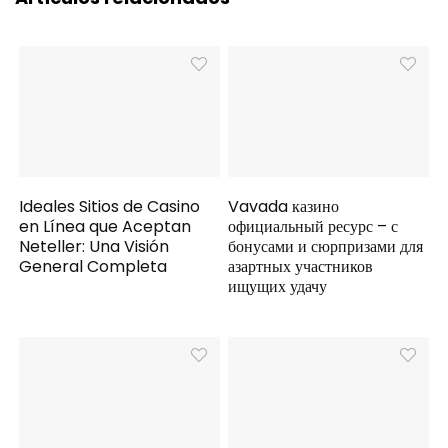
Ideales Sitios de Casino
Vavada казино
en Línea que Aceptan
официальный ресурс – с
Neteller: Una Visión
бонусами и сюрпризами для
General Completa
азартных участников
ищущих удачу