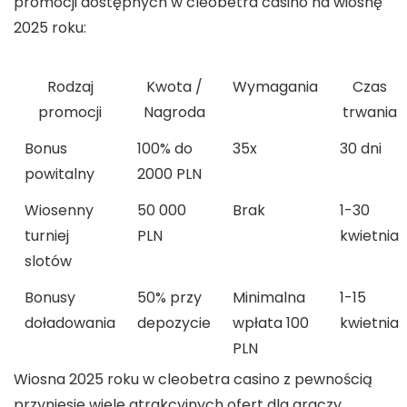
promocji dostępnych w cleobetra casino na wiosnę
2025 roku:
Rodzaj
Kwota /
Wymagania
Czas
promocji
Nagroda
trwania
Bonus
100% do
35x
30 dni
powitalny
2000 PLN
Wiosenny
50 000
Brak
1-30
turniej
PLN
kwietnia
slotów
Bonusy
50% przy
Minimalna
1-15
doładowania
depozycie
wpłata 100
kwietnia
PLN
Wiosna 2025 roku w cleobetra casino z pewnością
przyniesie wiele atrakcyjnych ofert dla graczy.