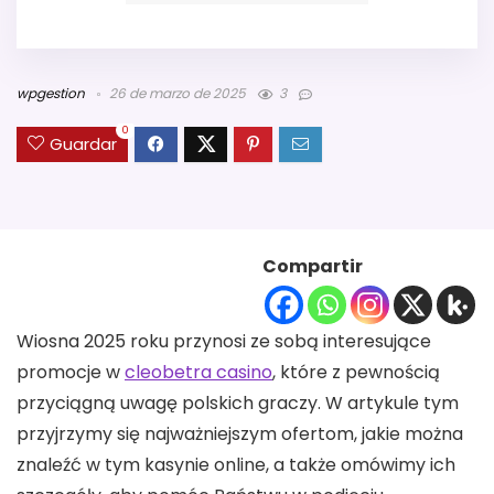
wpgestion
26 de marzo de 2025
3
0
Guardar
Compartir
Wiosna 2025 roku przynosi ze sobą interesujące
promocje w
cleobetra casino
, które z pewnością
przyciągną uwagę polskich graczy. W artykule tym
przyjrzymy się najważniejszym ofertom, jakie można
znaleźć w tym kasynie online, a także omówimy ich