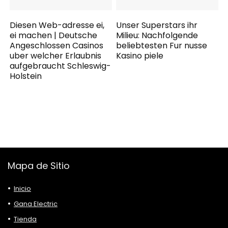
Diesen Web-adresse ei,
Unser Superstars ihr
ei machen | Deutsche
Milieu: Nachfolgende
Angeschlossen Casinos
beliebtesten Fur nusse
uber welcher Erlaubnis
Kasino piele
aufgebraucht Schleswig-
Holstein
Mapa de Sitio
Inicio
Gana Electric
Tienda