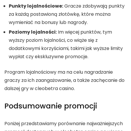
Punkty lojalnościowe:
Gracze zdobywają punkty
za każdą postawioną złotówkę, które można
wymieniać na bonusy lub nagrody.
Poziomy lojalności:
Im więcej punktów, tym
wyższy poziom lojalności, co wiąże się z
dodatkowymi korzyściami, takimi jak wyższe limity
wypłat czy ekskluzywne promocje.
Program lojalnościowy ma na celu nagradzanie
graczy za ich zaangażowanie, a także zachęcanie do
dalszej gry w cleobetra casino.
Podsumowanie promocji
Poniżej przedstawiamy porównanie najważniejszych