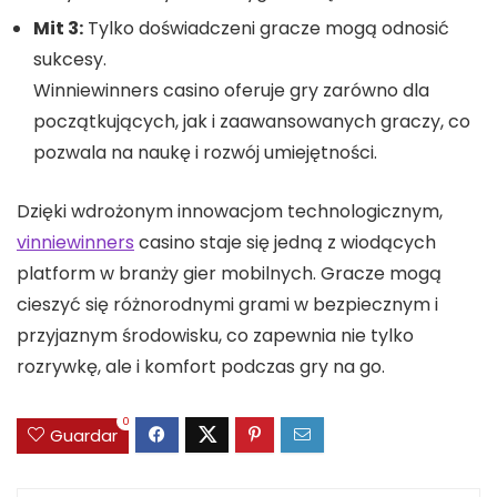
Mit 3:
Tylko doświadczeni gracze mogą odnosić
sukcesy.
Winniewinners casino oferuje gry zarówno dla
początkujących, jak i zaawansowanych graczy, co
pozwala na naukę i rozwój umiejętności.
Dzięki wdrożonym innowacjom technologicznym,
vinniewinners
casino staje się jedną z wiodących
platform w branży gier mobilnych. Gracze mogą
cieszyć się różnorodnymi grami w bezpiecznym i
przyjaznym środowisku, co zapewnia nie tylko
rozrywkę, ale i komfort podczas gry na go.
0
Guardar