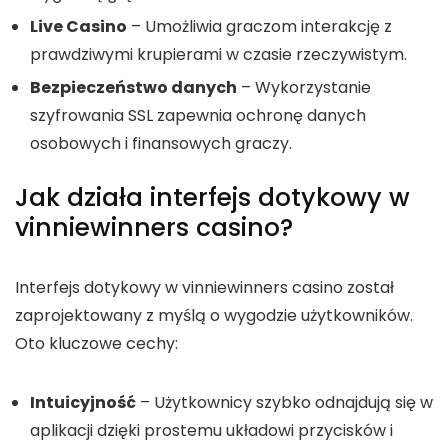
Live Casino
– Umożliwia graczom interakcję z
prawdziwymi krupierami w czasie rzeczywistym.
Bezpieczeństwo danych
– Wykorzystanie
szyfrowania SSL zapewnia ochronę danych
osobowych i finansowych graczy.
Jak działa interfejs dotykowy w
vinniewinners casino?
Interfejs dotykowy w vinniewinners casino został
zaprojektowany z myślą o wygodzie użytkowników.
Oto kluczowe cechy:
Intuicyjność
– Użytkownicy szybko odnajdują się w
aplikacji dzięki prostemu układowi przycisków i