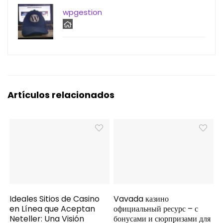
wpgestion
Artículos relacionados
Ideales Sitios de Casino
Vavada казино
en Línea que Aceptan
официальный ресурс – с
Neteller: Una Visión
бонусами и сюрпризами для