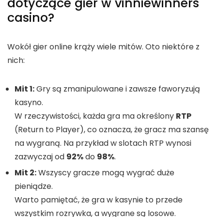
dotyczące gier w vinniewinners
casino?
Wokół gier online krąży wiele mitów. Oto niektóre z
nich:
Mit 1:
Gry są zmanipulowane i zawsze faworyzują
kasyno.
W rzeczywistości, każda gra ma określony
RTP
(Return to Player), co oznacza, że gracz ma szansę
na wygraną. Na przykład w slotach RTP wynosi
zazwyczaj od
92%
do
98%
.
Mit 2:
Wszyscy gracze mogą wygrać duże
pieniądze.
Warto pamiętać, że gra w kasynie to przede
wszystkim rozrywka, a wygrane są losowe.