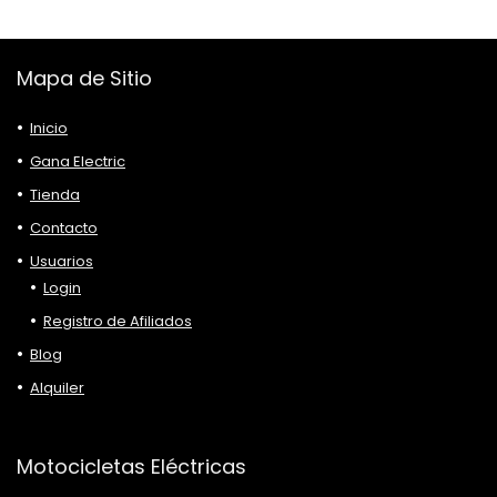
Mapa de Sitio
Inicio
Gana Electric
Tienda
Contacto
Usuarios
Login
Registro de Afiliados
Blog
Alquiler
Motocicletas Eléctricas