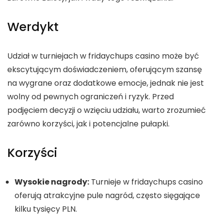
Werdykt
Udział w turniejach w fridaychups casino może być
ekscytującym doświadczeniem, oferującym szansę
na wygrane oraz dodatkowe emocje, jednak nie jest
wolny od pewnych ograniczeń i ryzyk. Przed
podjęciem decyzji o wzięciu udziału, warto zrozumieć
zarówno korzyści, jak i potencjalne pułapki.
Korzyści
Wysokie nagrody:
Turnieje w fridaychups casino
oferują atrakcyjne pule nagród, często sięgające
kilku tysięcy PLN.