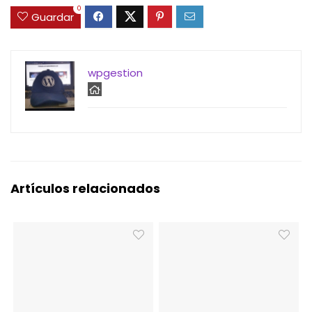
0
Guardar
wpgestion
Artículos relacionados