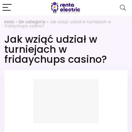
Inicio
»
Sin categoría
»
Jak wziąć udział w turniejach w
fridaychups casino?
Jak wziąć udział w
turniejach w
fridaychups casino?