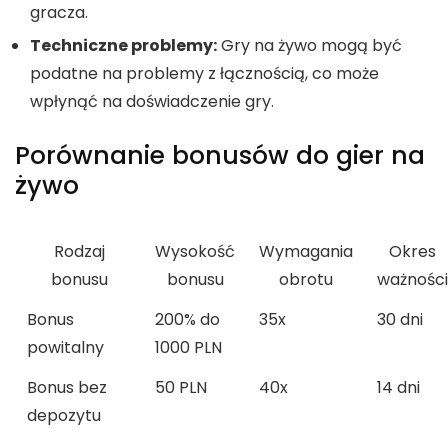
gracza.
Techniczne problemy:
Gry na żywo mogą być
podatne na problemy z łącznością, co może
wpłynąć na doświadczenie gry.
Porównanie bonusów do gier na
żywo
Rodzaj
Wysokość
Wymagania
Okres
bonusu
bonusu
obrotu
ważności
Bonus
200% do
35x
30 dni
powitalny
1000 PLN
Bonus bez
50 PLN
40x
14 dni
depozytu