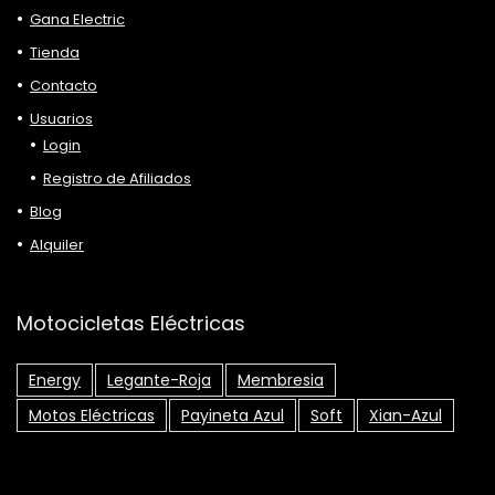
Gana Electric
Tienda
Contacto
Usuarios
Login
Registro de Afiliados
Blog
Alquiler
Motocicletas Eléctricas
Energy
Legante-Roja
Membresia
Motos Eléctricas
Payineta Azul
Soft
Xian-Azul