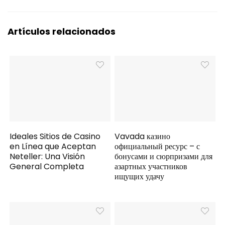
Artículos relacionados
Ideales Sitios de Casino
Vavada казино
en Línea que Aceptan
официальный ресурс – с
Neteller: Una Visión
бонусами и сюрпризами для
General Completa
азартных участников
ищущих удачу