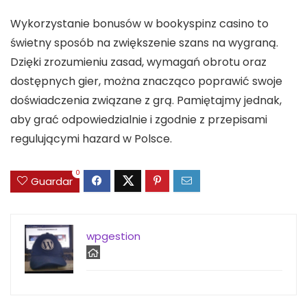
Wykorzystanie bonusów w bookyspinz casino to
świetny sposób na zwiększenie szans na wygraną.
Dzięki zrozumieniu zasad, wymagań obrotu oraz
dostępnych gier, można znacząco poprawić swoje
doświadczenia związane z grą. Pamiętajmy jednak,
aby grać odpowiedzialnie i zgodnie z przepisami
regulującymi hazard w Polsce.
0
Guardar
wpgestion