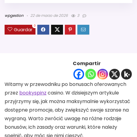
wpgestion
22 de marzo de 2026
3
0
Guardar
Compartir
Witamy w przewodniku po bonusach oferowanych
przez
bookyspinz
casino. W dzisiejszym artykule
przyjrzymy się, jak można maksymalnie wykorzystać
dostępne promocje, aby zwiększyć swoje szanse na
wygraną. Warto zwrócić uwagę na różne rodzaje
bonusów, ich zasady oraz warunki, które należy
spełnić, aby móc się nimi cieszyć.