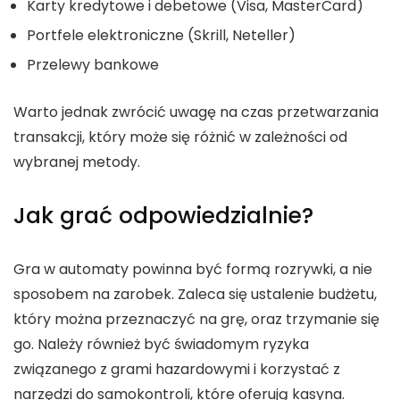
Karty kredytowe i debetowe (Visa, MasterCard)
Portfele elektroniczne (Skrill, Neteller)
Przelewy bankowe
Warto jednak zwrócić uwagę na czas przetwarzania
transakcji, który może się różnić w zależności od
wybranej metody.
Jak grać odpowiedzialnie?
Gra w automaty powinna być formą rozrywki, a nie
sposobem na zarobek. Zaleca się ustalenie budżetu,
który można przeznaczyć na grę, oraz trzymanie się
go. Należy również być świadomym ryzyka
związanego z grami hazardowymi i korzystać z
narzędzi do samokontroli, które oferują kasyna.