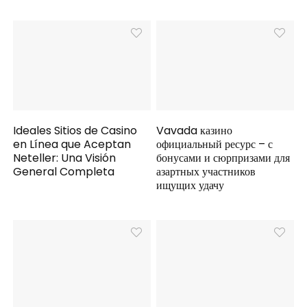
Ideales Sitios de Casino
Vavada казино
en Línea que Aceptan
официальный ресурс – с
Neteller: Una Visión
бонусами и сюрпризами для
General Completa
азартных участников
ищущих удачу