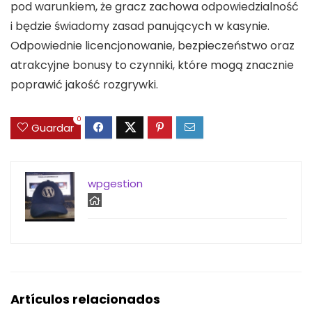
pod warunkiem, że gracz zachowa odpowiedzialność
i będzie świadomy zasad panujących w kasynie.
Odpowiednie licencjonowanie, bezpieczeństwo oraz
atrakcyjne bonusy to czynniki, które mogą znacznie
poprawić jakość rozgrywki.
0
Guardar
wpgestion
Artículos relacionados