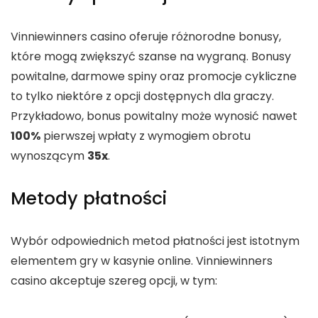
Vinniewinners casino oferuje różnorodne bonusy,
które mogą zwiększyć szanse na wygraną. Bonusy
powitalne, darmowe spiny oraz promocje cykliczne
to tylko niektóre z opcji dostępnych dla graczy.
Przykładowo, bonus powitalny może wynosić nawet
100%
pierwszej wpłaty z wymogiem obrotu
wynoszącym
35x
.
Metody płatności
Wybór odpowiednich metod płatności jest istotnym
elementem gry w kasynie online. Vinniewinners
casino akceptuje szereg opcji, w tym: