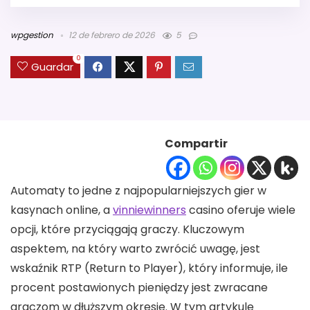
wpgestion
12 de febrero de 2026
5
0
Guardar
Compartir
Automaty to jedne z najpopularniejszych gier w
kasynach online, a
vinniewinners
casino oferuje wiele
opcji, które przyciągają graczy. Kluczowym
aspektem, na który warto zwrócić uwagę, jest
wskaźnik RTP (Return to Player), który informuje, ile
procent postawionych pieniędzy jest zwracane
graczom w dłuższym okresie. W tym artykule