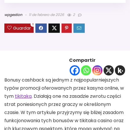
wpgestion
11 de febrero de 2026
2
0
Guardar
Compartir
Bonusy cashback są jednym z najpopularniejszych
typów promocji oferowanych przez kasyna online, w
tym
tikitaka
. Działają one na zasadzie zwrotu części
strat poniesionych przez graczy w określonym
czasie. W tym artykule przyjrzymy się bliżej zasadom
funkcjonowania tych bonusów w tikitaka casino oraz
ich kluczowym aspektom, które mogą wpłynąć na