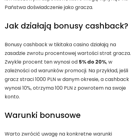
Państwa doświadczenie jako gracza.
Jak działają bonusy cashback?
Bonusy cashback w tikitaka casino działają na
zasadzie zwrotu procentowej wartości strat gracza.
Zwykle procent ten wynosi od
5% do 20%
, w
zależności od warunków promocji. Na przykład, jeśli
gracz straci 1000 PLN w danym okresie, a cashback
wynosi 10%, otrzyma 100 PLN z powrotem na swoje
konto.
Warunki bonusowe
Warto zwrócić uwagę na konkretne warunki