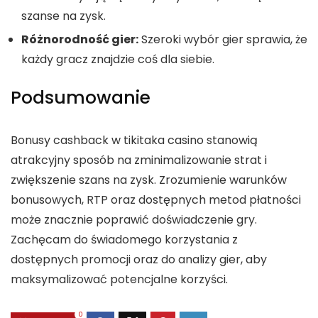
szanse na zysk.
Różnorodność gier:
Szeroki wybór gier sprawia, że
każdy gracz znajdzie coś dla siebie.
Podsumowanie
Bonusy cashback w tikitaka casino stanowią
atrakcyjny sposób na zminimalizowanie strat i
zwiększenie szans na zysk. Zrozumienie warunków
bonusowych, RTP oraz dostępnych metod płatności
może znacznie poprawić doświadczenie gry.
Zachęcam do świadomego korzystania z
dostępnych promocji oraz do analizy gier, aby
maksymalizować potencjalne korzyści.
0