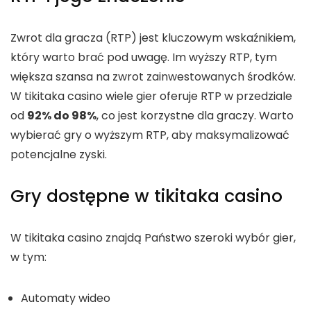
Zwrot dla gracza (RTP) jest kluczowym wskaźnikiem,
który warto brać pod uwagę. Im wyższy RTP, tym
większa szansa na zwrot zainwestowanych środków.
W tikitaka casino wiele gier oferuje RTP w przedziale
od
92% do 98%
, co jest korzystne dla graczy. Warto
wybierać gry o wyższym RTP, aby maksymalizować
potencjalne zyski.
Gry dostępne w tikitaka casino
W tikitaka casino znajdą Państwo szeroki wybór gier,
w tym:
Automaty wideo