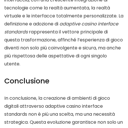
tecnologie come la realtà aumentata, la realtà
virtuale e le interfacce totalmente personalizzate. La
definizione e adozione di
adaptive casino interface
standards
rappresenta il vettore principale di
questa trasformazione, affinché l’esperienza di gioco
diventi non solo più coinvolgente e sicura, ma anche
più rispettosa delle aspettative di ogni singolo
utente.
Conclusione
In conclusione, la creazione di ambienti di gioco
digitali attraverso adaptive casino interface
standards non è più una scelta, ma una necessità
strategica. Questa evoluzione garantisce non solo un