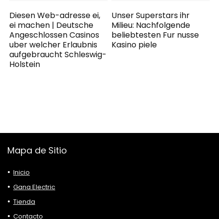
Diesen Web-adresse ei,
Unser Superstars ihr
ei machen | Deutsche
Milieu: Nachfolgende
Angeschlossen Casinos
beliebtesten Fur nusse
uber welcher Erlaubnis
Kasino piele
aufgebraucht Schleswig-
Holstein
Mapa de Sitio
Inicio
Gana Electric
Tienda
Contacto