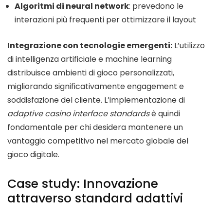
Algoritmi di neural network
: prevedono le
interazioni più frequenti per ottimizzare il layout
Integrazione con tecnologie emergenti:
L’utilizzo
di intelligenza artificiale e machine learning
distribuisce ambienti di gioco personalizzati,
migliorando significativamente engagement e
soddisfazione del cliente. L’implementazione di
adaptive casino interface standards
è quindi
fondamentale per chi desidera mantenere un
vantaggio competitivo nel mercato globale del
gioco digitale.
Case study: Innovazione
attraverso standard adattivi