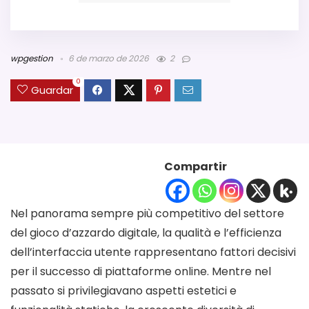
wpgestion
6 de marzo de 2026
2
0
Guardar
Compartir
Nel panorama sempre più competitivo del settore
del gioco d’azzardo digitale, la qualità e l’efficienza
dell’interfaccia utente rappresentano fattori decisivi
per il successo di piattaforme online. Mentre nel
passato si privilegiavano aspetti estetici e