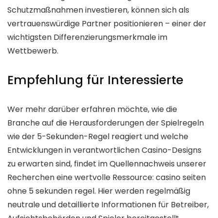
Schutzmaßnahmen investieren, können sich als
vertrauenswürdige Partner positionieren – einer der
wichtigsten Differenzierungsmerkmale im
Wettbewerb.
Empfehlung für Interessierte
Wer mehr darüber erfahren möchte, wie die
Branche auf die Herausforderungen der Spielregeln
wie der 5-Sekunden-Regel reagiert und welche
Entwicklungen in verantwortlichen Casino-Designs
zu erwarten sind, findet im Quellennachweis unserer
Recherchen eine wertvolle Ressource: casino seiten
ohne 5 sekunden regel. Hier werden regelmäßig
neutrale und detaillierte Informationen für Betreiber,