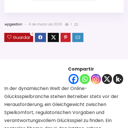
wpgestion
6 de marzo de 2026
1
0
Guardar
Compartir
In der dynamischen Welt der Online-
Glücksspielbranche stehen Betreiber stets vor der
Herausforderung, ein Gleichgewicht zwischen
Spielkomfort, regulatorischen Vorgaben und
verantwortungsvollem Glücksspiel zu finden. Ein