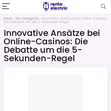
Inicio
»
Sin categoría
»
Innovative Ansätze bei Online-Casinos:
Die Debatte um die 5-Sekunden-Regel
Innovative Ansätze bei
Online-Casinos: Die
Debatte um die 5-
Sekunden-Regel