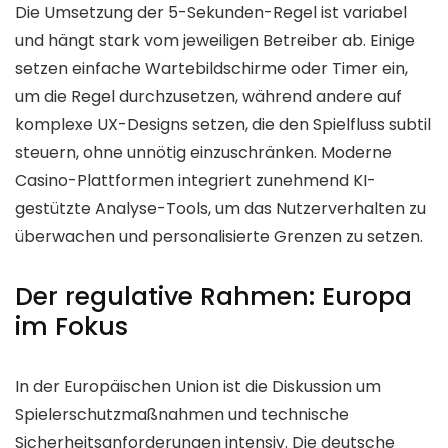
Die Umsetzung der 5-Sekunden-Regel ist variabel
und hängt stark vom jeweiligen Betreiber ab. Einige
setzen einfache Wartebildschirme oder Timer ein,
um die Regel durchzusetzen, während andere auf
komplexe UX-Designs setzen, die den Spielfluss subtil
steuern, ohne unnötig einzuschränken. Moderne
Casino-Plattformen integriert zunehmend KI-
gestützte Analyse-Tools, um das Nutzerverhalten zu
überwachen und personalisierte Grenzen zu setzen.
Der regulative Rahmen: Europa
im Fokus
In der Europäischen Union ist die Diskussion um
Spielerschutzmaßnahmen und technische
Sicherheitsanforderungen intensiv. Die deutsche