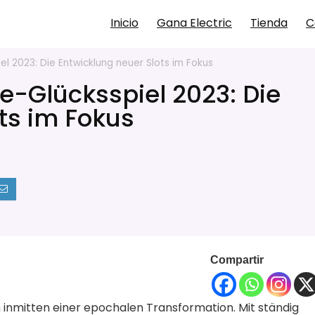
Inicio
Gana Electric
Tienda
C
el 2023: Die Entwicklung neuer Slots im Fokus
e-Glücksspiel 2023: Die
ts im Fokus
Compartir
ch inmitten einer epochalen Transformation. Mit ständig