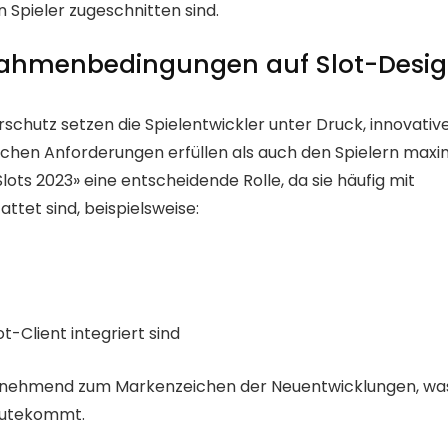
Spieler zugeschnitten sind.
r Rahmenbedingungen auf Slot-Desi
schutz setzen die Spielentwickler unter Druck, innovativ
zlichen Anforderungen erfüllen als auch den Spielern max
lots 2023» eine entscheidende Rolle, da sie häufig mit
tet sind, beispielsweise:
t-Client integriert sind
unehmend zum Markenzeichen der Neuentwicklungen, wa
ugutekommt.