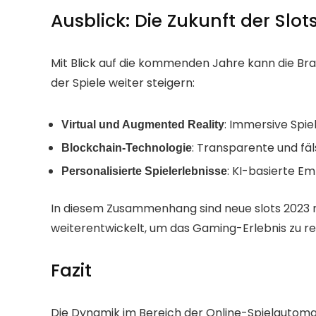
Ausblick: Die Zukunft der Slots
Mit Blick auf die kommenden Jahre kann die Bra
der Spiele weiter steigern:
: Immersive Spie
Virtual und Augmented Reality
: Transparente und fä
Blockchain-Technologie
: KI-basierte E
Personalisierte Spielerlebnisse
In diesem Zusammenhang sind neue slots 2023 nur
weiterentwickelt, um das Gaming-Erlebnis zu re
Fazit
Die Dynamik im Bereich der Online-Spielautoma