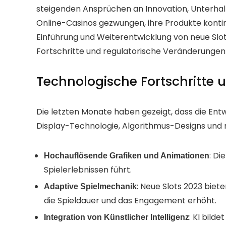
steigenden Ansprüchen an Innovation, Unterhal
Online-Casinos gezwungen, ihre Produkte kontinu
Einführung und Weiterentwicklung von
neue Slo
Fortschritte und regulatorische Veränderungen 
Technologische Fortschritte 
Die letzten Monate haben gezeigt, dass die Ent
Display-Technologie, Algorithmus-Designs und nut
: Di
Hochauflösende Grafiken und Animationen
Spielerlebnissen führt.
: Neue Slots 2023 biet
Adaptive Spielmechanik
die Spieldauer und das Engagement erhöht.
: KI bild
Integration von Künstlicher Intelligenz