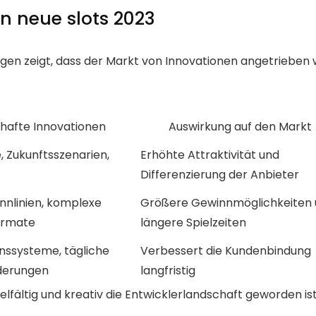
en
neue slots 2023
en zeigt, dass der Markt von Innovationen angetrieben w
lhafte Innovationen
Auswirkung auf den Markt
, Zukunftsszenarien,
Erhöhte Attraktivität und
Differenzierung der Anbieter
nlinien, komplexe
Größere Gewinnmöglichkeiten
ormate
längere Spielzeiten
nssysteme, tägliche
Verbessert die Kundenbindung
derungen
langfristig
ielfältig und kreativ die Entwicklerlandschaft geworden ist