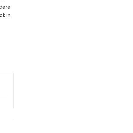
ndere
ck in