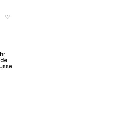
hr
nde
nusse