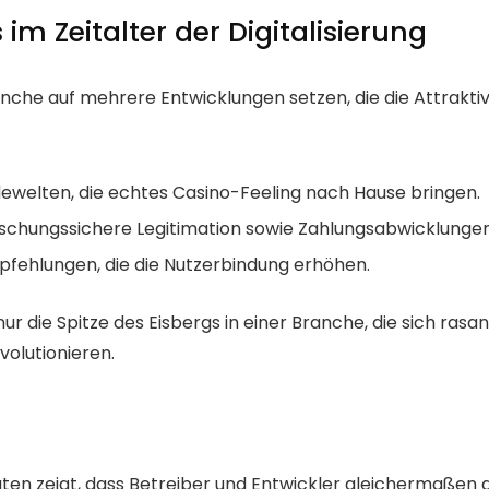
 im Zeitalter der Digitalisierung
nche auf mehrere Entwicklungen setzen, die die Attraktiv
lewelten, die echtes Casino-Feeling nach Hause bringen.
lschungssichere Legitimation sowie Zahlungsabwicklungen
mpfehlungen, die die Nutzerbindung erhöhen.
 die Spitze des Eisbergs in einer Branche, die sich rasan
volutionieren.
ten zeigt, dass Betreiber und Entwickler gleichermaßen 