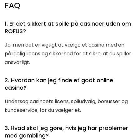
FAQ
1. Er det sikkert at spille på casinoer uden om
ROFUS?
Ja, men det er vigtigt at vælge et casino med en
pålidelig licens og sikkerhed for at sikre, at du spiller
ansvarligt.
2. Hvordan kan jeg finde et godt online
casino?
Undersøg casinoets licens, spiludvalg, bonusser og
kundeservice, før du vælger et.
3. Hvad skal jeg gøre, hvis jeg har problemer
med gambling?