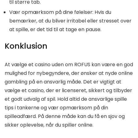
til større tab.
Vær opmærksom på dine følelser: Hvis du
bemærker, at du bliver irritabel eller stresset over
at spille, er det tid til at tage en pause.
Konklusion
At vælge et casino uden om ROFUS kan være en god
mulighed for nybegyndere, der ønsker at nyde online
gambling på en ansvarlig måde. Det er vigtigt at
vælge et casino, der er licenseret, sikkert og tilbyder
et godt udvalg af spil. Hold altid de ansvarlige spille
tips i tankerne og vær opmærksom på din
spilleadfærd. På denne måde kan du få en sjov og
sikker oplevelse, når du spiller online.