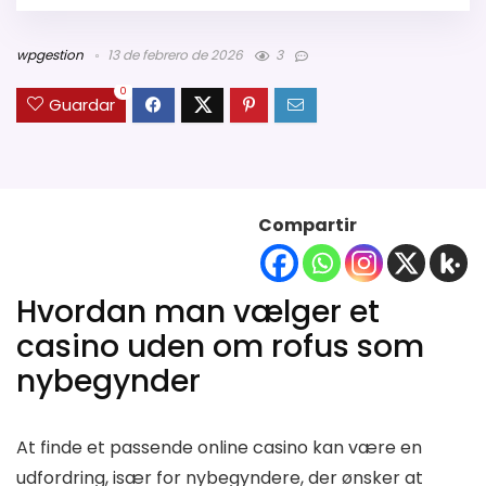
wpgestion
13 de febrero de 2026
3
0
Guardar
Compartir
Hvordan man vælger et
casino uden om rofus som
nybegynder
At finde et passende online casino kan være en
udfordring, især for nybegyndere, der ønsker at