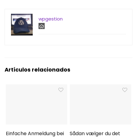
wpgestion
Artículos relacionados
Einfache Anmeldung bei
Sådan vælger du det