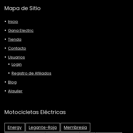
Mapa de Sitio
Inicio
Gana Electric
Tienda
Contacto
Usuarios
Login
Registro de Afiliados
Blog
Alquiler
Motocicletas Eléctricas
Energy
Legante-Roja
Membresia