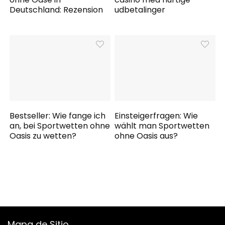
Deutschland: Rezension
udbetalinger
Bestseller: Wie fange ich
Einsteigerfragen: Wie
an, bei Sportwetten ohne
wählt man Sportwetten
Oasis zu wetten?
ohne Oasis aus?
Mapa de Sitio