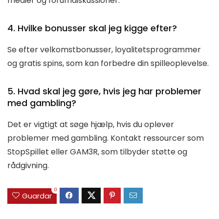
medier og forumdiskussioner.
4. Hvilke bonusser skal jeg kigge efter?
Se efter velkomstbonusser, loyalitetsprogrammer
og gratis spins, som kan forbedre din spilleoplevelse.
5. Hvad skal jeg gøre, hvis jeg har problemer
med gambling?
Det er vigtigt at søge hjælp, hvis du oplever
problemer med gambling. Kontakt ressourcer som
StopSpillet eller GAM3R, som tilbyder støtte og
rådgivning.
0
Guardar