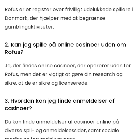
Rofus er et register over frivilligt udelukkede spillere i
Danmark, der hjælper med at begrænse
gamblingaktiviteter.
2. Kan jeg spille på online casinoer uden om
Rofus?
Ja, der findes online casinoer, der opererer uden for
Rofus, men det er vigtigt at gøre din research og
sikre, at de er sikre og licenserede.
3. Hvordan kan jeg finde anmeldelser af
casinoer?
Du kan finde anmeldelser af casinoer online på
diverse spil- og anmeldelsessider, samt sociale