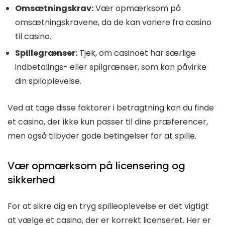
Omsætningskrav:
Vær opmærksom på
omsætningskravene, da de kan variere fra casino
til casino.
Spillegrænser:
Tjek, om casinoet har særlige
indbetalings- eller spilgrænser, som kan påvirke
din spiloplevelse.
Ved at tage disse faktorer i betragtning kan du finde
et casino, der ikke kun passer til dine præferencer,
men også tilbyder gode betingelser for at spille.
Vær opmærksom på licensering og
sikkerhed
For at sikre dig en tryg spilleoplevelse er det vigtigt
at vælge et casino, der er korrekt licenseret. Her er