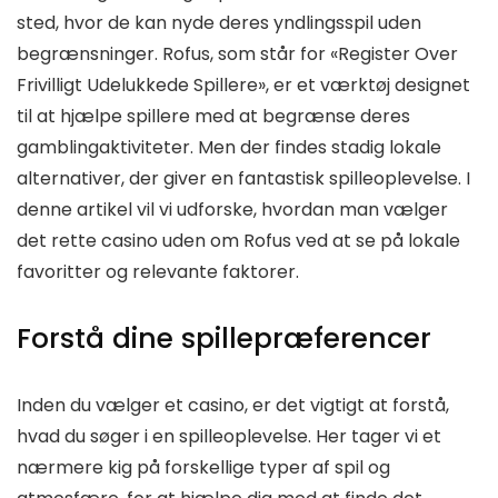
sted, hvor de kan nyde deres yndlingsspil uden
begrænsninger. Rofus, som står for «Register Over
Frivilligt Udelukkede Spillere», er et værktøj designet
til at hjælpe spillere med at begrænse deres
gamblingaktiviteter. Men der findes stadig lokale
alternativer, der giver en fantastisk spilleoplevelse. I
denne artikel vil vi udforske, hvordan man vælger
det rette casino uden om Rofus ved at se på lokale
favoritter og relevante faktorer.
Forstå dine spillepræferencer
Inden du vælger et casino, er det vigtigt at forstå,
hvad du søger i en spilleoplevelse. Her tager vi et
nærmere kig på forskellige typer af spil og