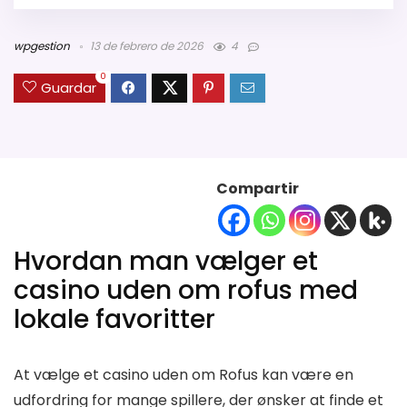
wpgestion
13 de febrero de 2026
4
0
Guardar
Compartir
Hvordan man vælger et
casino uden om rofus med
lokale favoritter
At vælge et casino uden om Rofus kan være en
udfordring for mange spillere, der ønsker at finde et