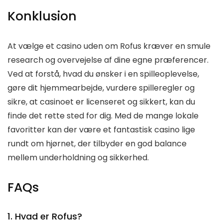
Konklusion
At vælge et casino uden om Rofus kræver en smule
research og overvejelse af dine egne præferencer.
Ved at forstå, hvad du ønsker i en spilleoplevelse,
gøre dit hjemmearbejde, vurdere spilleregler og
sikre, at casinoet er licenseret og sikkert, kan du
finde det rette sted for dig. Med de mange lokale
favoritter kan der være et fantastisk casino lige
rundt om hjørnet, der tilbyder en god balance
mellem underholdning og sikkerhed.
FAQs
1. Hvad er Rofus?