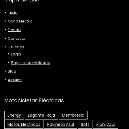
Inicio
Gana Electric
Tienda
Contacto
Usuarios
Login
Registro de Afiliados
Blog
Alquiler
Motocicletas Eléctricas
Energy
Legante-Roja
Membresia
Motos Eléctricas
Payineta Azul
Soft
Xian-Azul