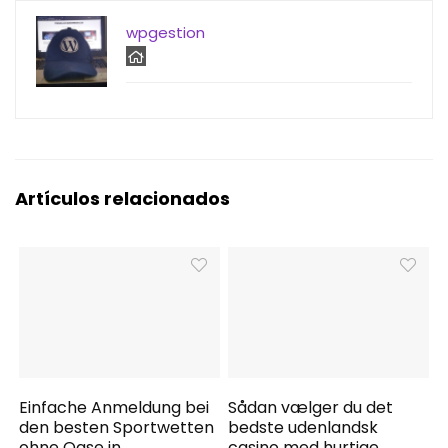
wpgestion
Artículos relacionados
Einfache Anmeldung bei
Sådan vælger du det
den besten Sportwetten
bedste udenlandsk
ohne Oase in
casino med hurtige