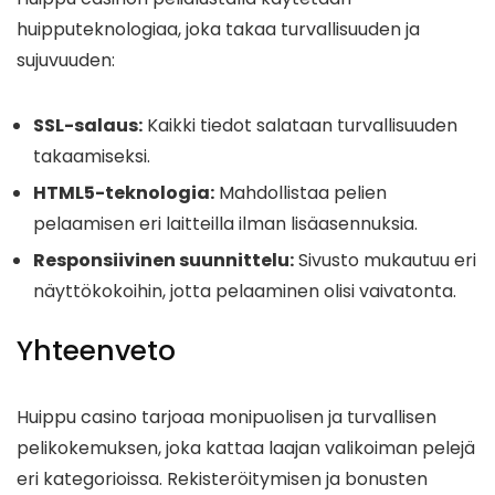
huipputeknologiaa, joka takaa turvallisuuden ja
sujuvuuden:
SSL-salaus:
Kaikki tiedot salataan turvallisuuden
takaamiseksi.
HTML5-teknologia:
Mahdollistaa pelien
pelaamisen eri laitteilla ilman lisäasennuksia.
Responsiivinen suunnittelu:
Sivusto mukautuu eri
näyttökokoihin, jotta pelaaminen olisi vaivatonta.
Yhteenveto
Huippu casino tarjoaa monipuolisen ja turvallisen
pelikokemuksen, joka kattaa laajan valikoiman pelejä
eri kategorioissa. Rekisteröitymisen ja bonusten