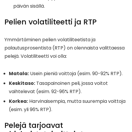
päivän sisällä.
Pelien volatiliteetti ja RTP
Ymmärtäminen pelien volatiliteetista ja
palautusprosentista (RTP) on olennaista valittaessa
pelejä. Volatiliteetti voi olla:
Matala:
Usein pieniä voittoja (esim. 90-92% RTP).
Keskitaso:
Tasapainoinen peli, jossa voitot
vaihtelevat (esim. 92-96% RTP).
Korkea:
Harvinaisempia, mutta suurempia voittoja
(esim. yli 96% RTP).
Pelejä tarjoavat