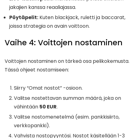
jakajien kanssa reaaliajassa.
Pöytäpelit:
Kuten blackjack, ruletti ja baccarat,
joissa strategia on avain voittoon.
Vaihe 4: Voittojen nostaminen
Voittojen nostaminen on tärkeä osa pelikokemusta.
Tässä ohjeet nostamiseen:
Siirry “Omat nostot” -osioon.
Valitse nostettavan summan määrä, joka on
vähintään
50 EUR
.
Valitse nostomenetelmä (esim. pankkisiirto,
verkkopankki).
Vahvista nostopyyntösi. Nostot käsitellään 1-3