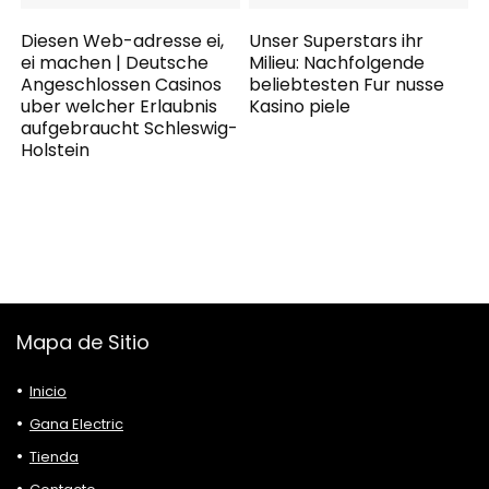
Diesen Web-adresse ei,
Unser Superstars ihr
ei machen | Deutsche
Milieu: Nachfolgende
Angeschlossen Casinos
beliebtesten Fur nusse
uber welcher Erlaubnis
Kasino piele
aufgebraucht Schleswig-
Holstein
Mapa de Sitio
Inicio
Gana Electric
Tienda