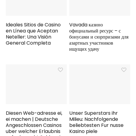
Ideales Sitios de Casino
Vavada казино
en Línea que Aceptan
официальный ресурс – с
Neteller: Una Visión
бонусами и сюрпризами для
General Completa
азартных участников
ищущих удачу
Diesen Web-adresse ei,
Unser Superstars ihr
ei machen | Deutsche
Milieu: Nachfolgende
Angeschlossen Casinos
beliebtesten Fur nusse
uber welcher Erlaubnis
Kasino piele