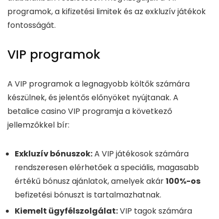
programok, a kifizetési limitek és az exkluzív játékok
fontosságát.
VIP programok
A VIP programok a legnagyobb költők számára
készülnek, és jelentős előnyöket nyújtanak. A
betalice casino VIP programja a következő
jellemzőkkel bír:
Exkluzív bónuszok:
A VIP játékosok számára
rendszeresen elérhetőek a speciális, magasabb
értékű bónusz ajánlatok, amelyek akár
100%-os
befizetési bónuszt is tartalmazhatnak.
Kiemelt ügyfélszolgálat:
VIP tagok számára