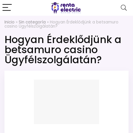
Inicio
»
Sin categoría
»
Hogyan Érdeklődjünk a betsamuro
casino Ügyfélszolgálatán?
Hogyan Érdeklődjünk a
betsamuro casino
Ügyfélszolgálatán?