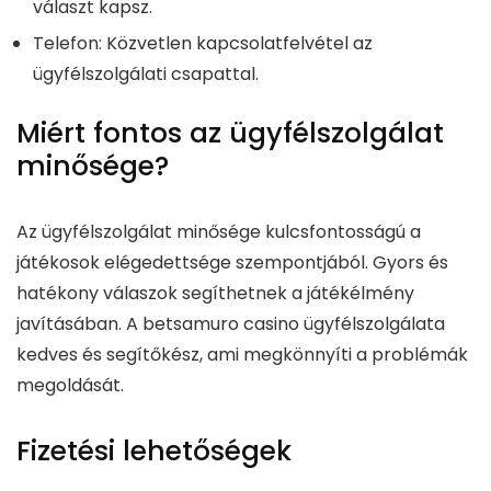
választ kapsz.
Telefon: Közvetlen kapcsolatfelvétel az
ügyfélszolgálati csapattal.
Miért fontos az ügyfélszolgálat
minősége?
Az ügyfélszolgálat minősége kulcsfontosságú a
játékosok elégedettsége szempontjából. Gyors és
hatékony válaszok segíthetnek a játékélmény
javításában. A betsamuro casino ügyfélszolgálata
kedves és segítőkész, ami megkönnyíti a problémák
megoldását.
Fizetési lehetőségek