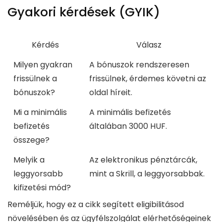
Gyakori kérdések (GYIK)
Kérdés
Válasz
Milyen gyakran
A bónuszok rendszeresen
frissülnek a
frissülnek, érdemes követni az
bónuszok?
oldal híreit.
Mi a minimális
A minimális befizetés
befizetés
általában 3000 HUF.
összege?
Melyik a
Az elektronikus pénztárcák,
leggyorsabb
mint a Skrill, a leggyorsabbak.
kifizetési mód?
Reméljük, hogy ez a cikk segített eligibilitásod
növelésében és az ügyfélszolgálat elérhetőségeinek