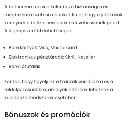
A betsamuro casino különböző biztonságos és
megbízható fizetési módokat kínál, hogy a játékosok
könnyedén befizethessenek és kivehessenek pénzt.
A legnépszerűbb lehetőségek:
Bankkártyák: Visa, Mastercard
Elektronikus pénztárcák: Skrill, Neteller
Banki átutalás
Fontos, hogy figyeljünk a tranzakciós díjakra és a
feldolgozási időkre, amelyek eltérőek lehetnek a
különböző módszerek esetében.
Bónuszok és promóciók