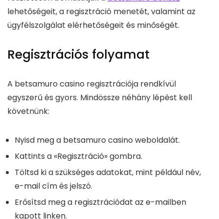
lehetőségeit, a regisztráció menetét, valamint az
ügyfélszolgálat elérhetőségeit és minőségét.
Regisztrációs folyamat
A betsamuro casino regisztrációja rendkívül
egyszerű és gyors. Mindössze néhány lépést kell
követnünk:
Nyisd meg a betsamuro casino weboldalát.
Kattints a «Regisztráció» gombra.
Töltsd ki a szükséges adatokat, mint például név,
e-mail cím és jelszó.
Erősítsd meg a regisztrációdat az e-mailben
kapott linken.