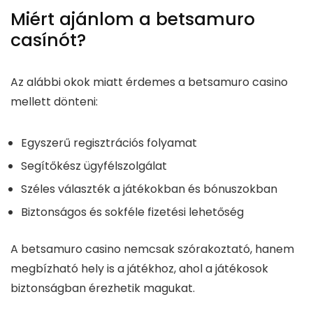
Miért ajánlom a betsamuro
casínót?
Az alábbi okok miatt érdemes a betsamuro casino
mellett dönteni:
Egyszerű regisztrációs folyamat
Segítőkész ügyfélszolgálat
Széles választék a játékokban és bónuszokban
Biztonságos és sokféle fizetési lehetőség
A betsamuro casino nemcsak szórakoztató, hanem
megbízható hely is a játékhoz, ahol a játékosok
biztonságban érezhetik magukat.