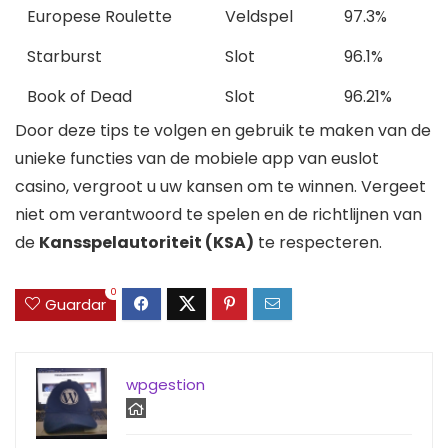
Europese Roulette
Veldspel
97.3%
Starburst
Slot
96.1%
Book of Dead
Slot
96.21%
Door deze tips te volgen en gebruik te maken van de
unieke functies van de mobiele app van euslot
casino, vergroot u uw kansen om te winnen. Vergeet
niet om verantwoord te spelen en de richtlijnen van
de
Kansspelautoriteit (KSA)
te respecteren.
0
Guardar
wpgestion