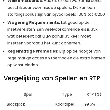
Welkomstbonus:
Vaak is er een welkomstbonus
beschikbaar voor nieuwe spelers. Dit kan een
stortingsbonus zijn van bijvoorbeeld 100% tot €200.
Wagering Requirements:
Let goed op de
inzetvereisten. Een veelvoorkomende eis is 35x,
wat betekent dat u uw bonus 35 keer moet
inzetten voordat u het kunt opnemen.
Regelmatige Promoties:
Blijf op de hoogte van
regelmatige acties en toernooien die extra kansen
op winst bieden.
Vergelijking van Spellen en RTP
Spel
Type
RTP (%)
Blackjack
Kaartspel
99.5%