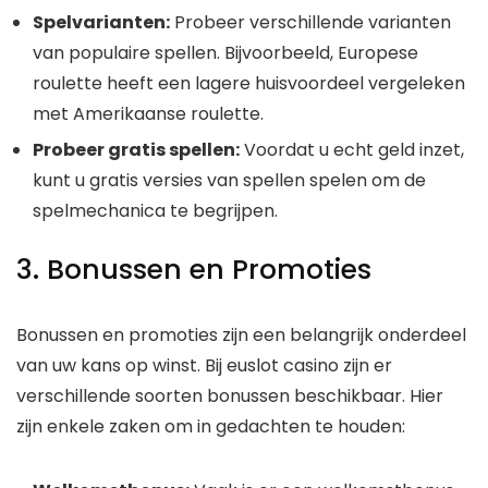
Spelvarianten:
Probeer verschillende varianten
van populaire spellen. Bijvoorbeeld, Europese
roulette heeft een lagere huisvoordeel vergeleken
met Amerikaanse roulette.
Probeer gratis spellen:
Voordat u echt geld inzet,
kunt u gratis versies van spellen spelen om de
spelmechanica te begrijpen.
3. Bonussen en Promoties
Bonussen en promoties zijn een belangrijk onderdeel
van uw kans op winst. Bij euslot casino zijn er
verschillende soorten bonussen beschikbaar. Hier
zijn enkele zaken om in gedachten te houden: