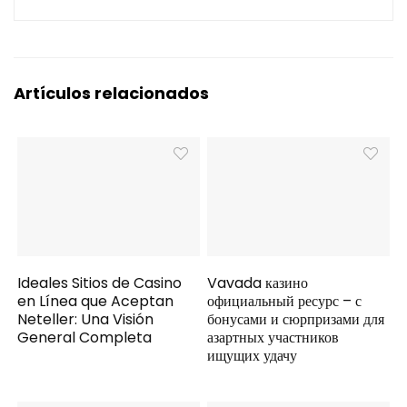
Artículos relacionados
Ideales Sitios de Casino
Vavada казино
en Línea que Aceptan
официальный ресурс – с
Neteller: Una Visión
бонусами и сюрпризами для
General Completa
азартных участников
ищущих удачу