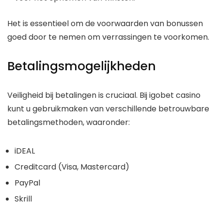
Het is essentieel om de voorwaarden van bonussen
goed door te nemen om verrassingen te voorkomen.
Betalingsmogelijkheden
Veiligheid bij betalingen is cruciaal. Bij igobet casino
kunt u gebruikmaken van verschillende betrouwbare
betalingsmethoden, waaronder:
iDEAL
Creditcard (Visa, Mastercard)
PayPal
Skrill