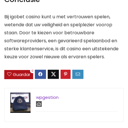
Bij igobet casino kunt u met vertrouwen spelen,
wetende dat uw veiligheid en spelplezier voorop
staan. Door te kiezen voor betrouwbare
softwareproviders, een gevarieerd spelaanbod en
sterke klantenservice, is dit casino een uitstekende
keuze voor zowel nieuwe als ervaren spelers.
0
Guardar
wpgestion