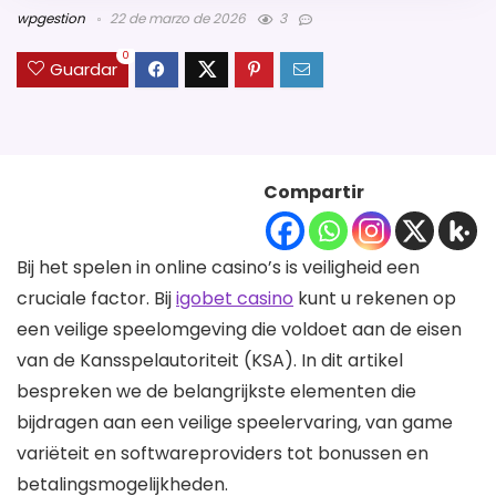
wpgestion
22 de marzo de 2026
3
0
Guardar
Compartir
Bij het spelen in online casino’s is veiligheid een
cruciale factor. Bij
igobet casino
kunt u rekenen op
een veilige speelomgeving die voldoet aan de eisen
van de Kansspelautoriteit (KSA). In dit artikel
bespreken we de belangrijkste elementen die
bijdragen aan een veilige speelervaring, van game
variëteit en softwareproviders tot bonussen en
betalingsmogelijkheden.