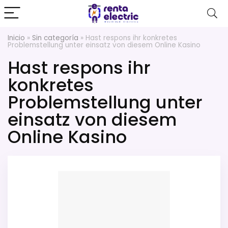
Inicio
»
Sin categoría
»
Hast respons ihr konkretes
Problemstellung unter einsatz von diesem Online Kasino
Hast respons ihr
konkretes
Problemstellung unter
einsatz von diesem
Online Kasino