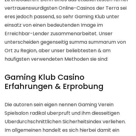
vertrauenswurdigsten Online-Casinos der Terra sei
eres jedoch passend, so sehr Gaming Klub unter
einsatz von einen bedeutenden Image im
Erreichbar-Lender zusammenarbeitet. Unser
unterscheiden gegenseitig summa summarum von
Ort zu Region, aber unser beliebtesten & am
haufigsten verwendeten Methoden sie sind:
Gaming Klub Casino
Erfahrungen & Erprobung
Die autoren sein eigen nennen Gaming Verein
Spielsalon radikal uberpruft und ihm diesseitigen
Uberdurchschnittlichen Sicherheitsindex verliehen.
Im allgemeinen handelt es sich hierbei damit ein