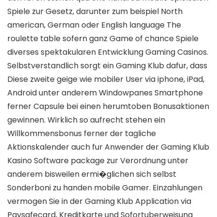
Spiele zur Gesetz, darunter zum beispiel North
american, German oder English language The
roulette table sofern ganz Game of chance Spiele
diverses spektakularen Entwicklung Gaming Casinos.
Selbstverstandlich sorgt ein Gaming Klub dafur, dass
Diese zweite geige wie mobiler User via iphone, iPad,
Android unter anderem Windowpanes Smartphone
ferner Capsule bei einen herumtoben Bonusaktionen
gewinnen. Wirklich so aufrecht stehen ein
Willkommensbonus ferner der tagliche
Aktionskalender auch fur Anwender der Gaming Klub
Kasino Software package zur Verordnung unter
anderem bisweilen ermi�glichen sich selbst
Sonderboni zu handen mobile Gamer. Einzahlungen
vermogen Sie in der Gaming Klub Application via
Paysafecard, Kreditkarte und Sofortuberweisung