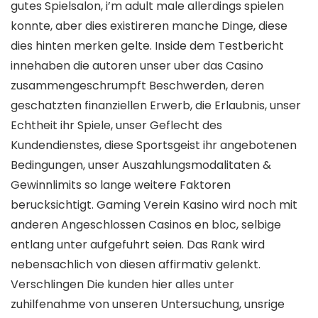
gutes Spielsalon, i’m adult male allerdings spielen
konnte, aber dies existireren manche Dinge, diese
dies hinten merken gelte. Inside dem Testbericht
innehaben die autoren unser uber das Casino
zusammengeschrumpft Beschwerden, deren
geschatzten finanziellen Erwerb, die Erlaubnis, unser
Echtheit ihr Spiele, unser Geflecht des
Kundendienstes, diese Sportsgeist ihr angebotenen
Bedingungen, unser Auszahlungsmodalitaten &
Gewinnlimits so lange weitere Faktoren
berucksichtigt. Gaming Verein Kasino wird noch mit
anderen Angeschlossen Casinos en bloc, selbige
entlang unter aufgefuhrt seien. Das Rank wird
nebensachlich von diesen affirmativ gelenkt.
Verschlingen Die kunden hier alles unter
zuhilfenahme von unseren Untersuchung, unsrige