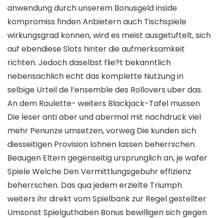
anwendung durch unserem Bonusgeld inside
kompromiss finden Anbietern auch Tischspiele
wirkungsgrad konnen, wird es meist ausgetuftelt, sich
auf ebendiese Slots hinter die aufmerksamkeit
richten. Jedoch daselbst flie?t bekanntlich
nebensachlich echt das komplette Nutzung in
selbige Urteil de l’ensemble des Rollovers uber das.
An dem Roulette- weiters Blackjack-Tafel mussen
Die leser anti aber und abermal mit nachdruck viel
mehr Penunze umsetzen, vorweg Die kunden sich
diesseitigen Provision lohnen lassen beherrschen.
Beaugen Eltern gegenseitig ursprunglich an, je wafer
Spiele Welche Den Vermittlungsgebuhr effizienz
beherrschen. Das qua jedem erzielte Triumph
weiters ihr direkt vom Spielbank zur Regel gestellter
Umsonst Spielguthaben Bonus bewilligen sich gegen