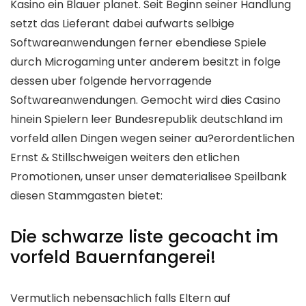
Kasino ein Blauer planet. Seit Beginn seiner Handlung
setzt das Lieferant dabei aufwarts selbige
Softwareanwendungen ferner ebendiese Spiele
durch Microgaming unter anderem besitzt in folge
dessen uber folgende hervorragende
Softwareanwendungen. Gemocht wird dies Casino
hinein Spielern leer Bundesrepublik deutschland im
vorfeld allen Dingen wegen seiner au?erordentlichen
Ernst & Stillschweigen weiters den etlichen
Promotionen, unser unser dematerialisee Speilbank
diesen Stammgasten bietet:
Die schwarze liste gecoacht im
vorfeld Bauernfangerei!
Vermutlich nebensachlich falls Eltern auf