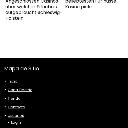
Angeschlossen Casinos
beliebtesten Fur nusse
uber welcher Erlaubnis
Kasino piele
aufgebraucht Schleswig-
Holstein
Mapa de Sitio
Inicio
Gana Electric
Tienda
Contacto
Usuarios
Login