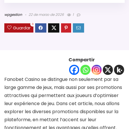
wpgestion
22 de marzo de 2026
1
0
Guardar
Compartir
Fanobet Casino se distingue non seulement par sa
large gamme de jeux, mais aussi par ses promotions
attractives qui permettent aux joueurs d’optimiser
leur expérience de jeu. Dans cet article, nous allons
explorer les diverses promotions disponibles sur la
plateforme, en mettant l’accent sur leur
fonctionnement et les avantages qu’elles offrent.