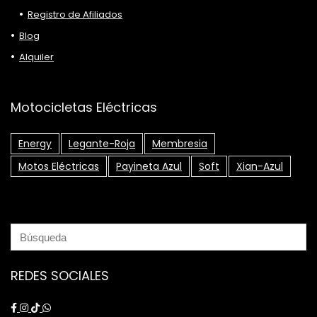
Registro de Afiliados
Blog
Alquiler
Motocicletas Eléctricas
Energy
Legante-Roja
Membresia
Motos Eléctricas
Payineta Azul
Soft
Xian-Azul
REDES SOCIALES