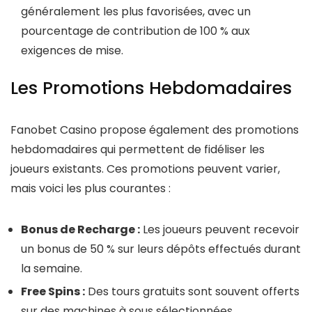
généralement les plus favorisées, avec un
pourcentage de contribution de 100 % aux
exigences de mise.
Les Promotions Hebdomadaires
Fanobet Casino propose également des promotions
hebdomadaires qui permettent de fidéliser les
joueurs existants. Ces promotions peuvent varier,
mais voici les plus courantes :
Bonus de Recharge :
Les joueurs peuvent recevoir
un bonus de 50 % sur leurs dépôts effectués durant
la semaine.
Free Spins :
Des tours gratuits sont souvent offerts
sur des machines à sous sélectionnées,