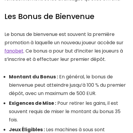
Les Bonus de Bienvenue
Le bonus de bienvenue est souvent la première
promotion à laquelle un nouveau joueur accède sur
fanobet
. Ce bonus a pour but d’inciter les joueurs à
s’inscrire et à effectuer leur premier dépôt.
Montant du Bonus :
En général, le bonus de
bienvenue peut atteindre jusqu’à 100 % du premier
dépôt, avec un maximum de 500 EUR.
Exigences de Mise :
Pour retirer les gains, il est
souvent requis de miser le montant du bonus 35
fois.
Jeux Éligibles :
Les machines à sous sont