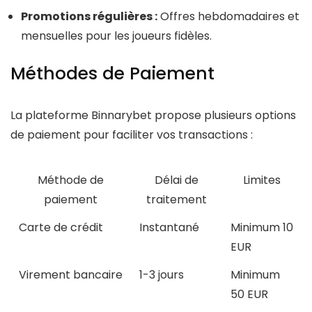
Promotions régulières :
Offres hebdomadaires et
mensuelles pour les joueurs fidèles.
Méthodes de Paiement
La plateforme Binnarybet propose plusieurs options
de paiement pour faciliter vos transactions :
Méthode de
Délai de
Limites
paiement
traitement
Carte de crédit
Instantané
Minimum 10
EUR
Virement bancaire
1-3 jours
Minimum
50 EUR