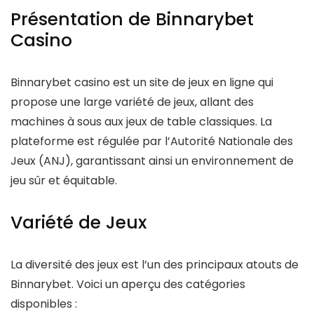
Présentation de Binnarybet
Casino
Binnarybet casino est un site de jeux en ligne qui
propose une large variété de jeux, allant des
machines à sous aux jeux de table classiques. La
plateforme est régulée par l’Autorité Nationale des
Jeux (ANJ), garantissant ainsi un environnement de
jeu sûr et équitable.
Variété de Jeux
La diversité des jeux est l’un des principaux atouts de
Binnarybet. Voici un aperçu des catégories
disponibles :