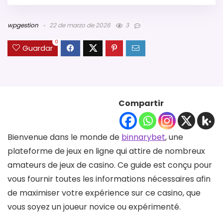
wpgestion
22 de marzo de 2026
3
0
Guardar
Compartir
Bienvenue dans le monde de
binnarybet
, une
plateforme de jeux en ligne qui attire de nombreux
amateurs de jeux de casino. Ce guide est conçu pour
vous fournir toutes les informations nécessaires afin
de maximiser votre expérience sur ce casino, que
vous soyez un joueur novice ou expérimenté.