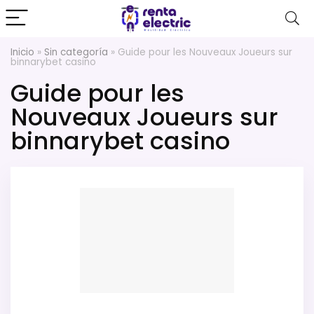
Inicio
»
Sin categoría
»
Guide pour les Nouveaux Joueurs sur
binnarybet casino
Guide pour les
Nouveaux Joueurs sur
binnarybet casino