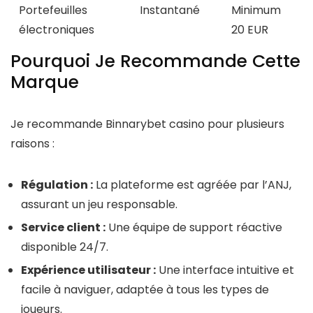
Portefeuilles
Instantané
Minimum
électroniques
20 EUR
Pourquoi Je Recommande Cette
Marque
Je recommande Binnarybet casino pour plusieurs
raisons :
Régulation :
La plateforme est agréée par l’ANJ,
assurant un jeu responsable.
Service client :
Une équipe de support réactive
disponible 24/7.
Expérience utilisateur :
Une interface intuitive et
facile à naviguer, adaptée à tous les types de
joueurs.