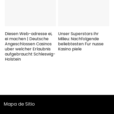
Diesen Web-adresse ei,
Unser Superstars ihr
ei machen | Deutsche
Milieu: Nachfolgende
Angeschlossen Casinos
beliebtesten Fur nusse
uber welcher Erlaubnis
Kasino piele
aufgebraucht Schleswig-
Holstein
Mapa de Sitio