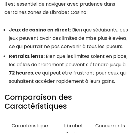
Il est essentiel de naviguer avec prudence dans
certaines zones de Librabet Casino :
Jeux de casino en direct:
Bien que séduisants, ces
jeux peuvent avoir des limites de mise plus élevées,
ce qui pourrait ne pas convenir à tous les joueurs.
Retraits lents:
Bien que les limites soient en place,
les délais de traitement peuvent s’étendre jusqu’à
72 heures
, ce qui peut être frustrant pour ceux qui
souhaitent accéder rapidement à leurs gains.
Comparaison des
Caractéristiques
Caractéristique
Librabet
Concurrents