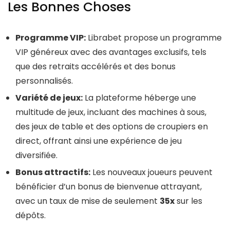
Les Bonnes Choses
Programme VIP:
Librabet propose un programme
VIP généreux avec des avantages exclusifs, tels
que des retraits accélérés et des bonus
personnalisés.
Variété de jeux:
La plateforme héberge une
multitude de jeux, incluant des machines à sous,
des jeux de table et des options de croupiers en
direct, offrant ainsi une expérience de jeu
diversifiée.
Bonus attractifs:
Les nouveaux joueurs peuvent
bénéficier d’un bonus de bienvenue attrayant,
avec un taux de mise de seulement
35x
sur les
dépôts.