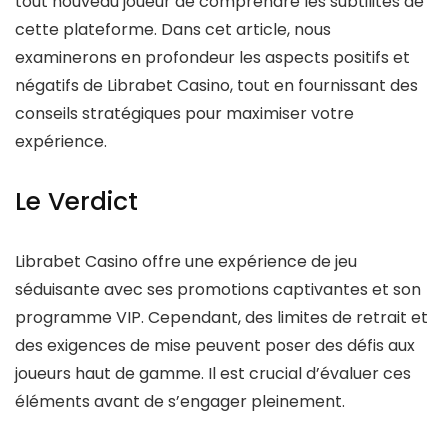
tout nouveau joueur de comprendre les subtilités de
cette plateforme. Dans cet article, nous
examinerons en profondeur les aspects positifs et
négatifs de Librabet Casino, tout en fournissant des
conseils stratégiques pour maximiser votre
expérience.
Le Verdict
Librabet Casino offre une expérience de jeu
séduisante avec ses promotions captivantes et son
programme VIP. Cependant, des limites de retrait et
des exigences de mise peuvent poser des défis aux
joueurs haut de gamme. Il est crucial d’évaluer ces
éléments avant de s’engager pleinement.