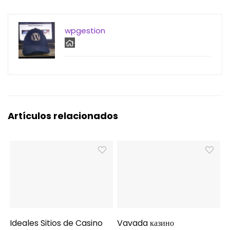
wpgestion
Artículos relacionados
Ideales Sitios de Casino
Vavada казино