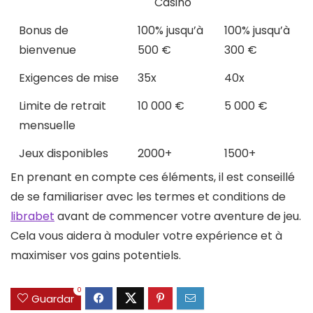
Casino
Bonus de
100% jusqu’à
100% jusqu’à
bienvenue
500 €
300 €
Exigences de mise
35x
40x
Limite de retrait
10 000 €
5 000 €
mensuelle
Jeux disponibles
2000+
1500+
En prenant en compte ces éléments, il est conseillé
de se familiariser avec les termes et conditions de
librabet
avant de commencer votre aventure de jeu.
Cela vous aidera à moduler votre expérience et à
maximiser vos gains potentiels.
0
Guardar