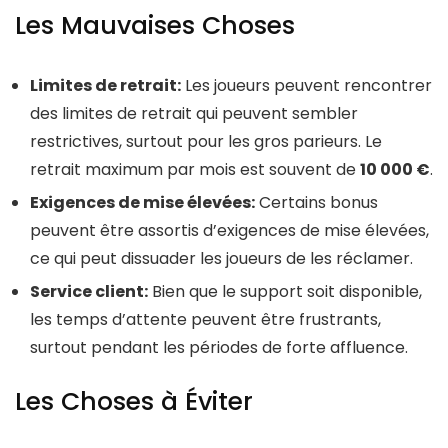
Les Mauvaises Choses
Limites de retrait:
Les joueurs peuvent rencontrer
des limites de retrait qui peuvent sembler
restrictives, surtout pour les gros parieurs. Le
retrait maximum par mois est souvent de
10 000 €
.
Exigences de mise élevées:
Certains bonus
peuvent être assortis d’exigences de mise élevées,
ce qui peut dissuader les joueurs de les réclamer.
Service client:
Bien que le support soit disponible,
les temps d’attente peuvent être frustrants,
surtout pendant les périodes de forte affluence.
Les Choses à Éviter