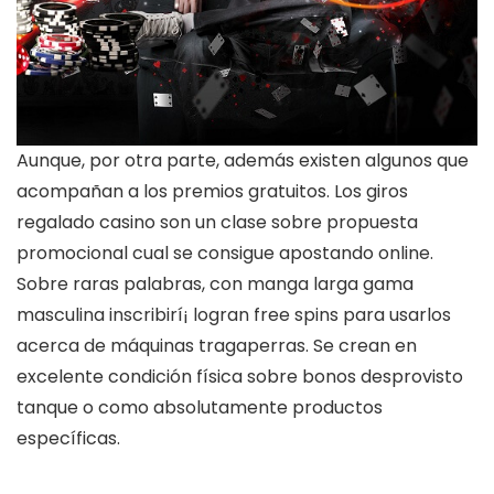
Aunque, por otra parte, además existen algunos que
acompañan a los premios gratuitos. Los giros
regalado casino son un clase sobre propuesta
promocional cual se consigue apostando online.
Sobre raras palabras, con manga larga gama
masculina inscribirí¡ logran free spins para usarlos
acerca de máquinas tragaperras. Se crean en
excelente condición física sobre bonos desprovisto
tanque o como absolutamente productos
específicas.