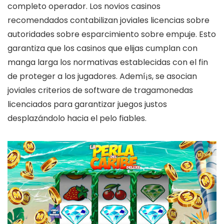
completo operador. Los novios casinos
recomendados contabilizan joviales licencias sobre
autoridades sobre esparcimiento sobre empuje. Esto
garantiza que los casinos que elijas cumplan con
manga larga los normativas establecidas con el fin
de proteger a los jugadores. Ademí¡s, se asocian
joviales criterios de software de tragamonedas
licenciados para garantizar juegos justos
desplazándolo hacia el pelo fiables.