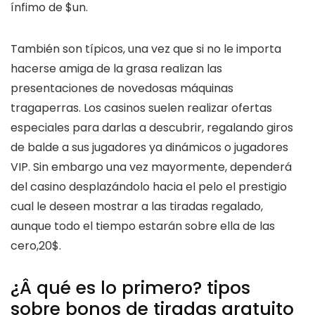
ínfimo de $un.
También son tí­picos, una vez que si no le importa
hacerse amiga de la grasa realizan las
presentaciones de novedosas máquinas
tragaperras. Los casinos suelen realizar ofertas
especiales para darlas a descubrir, regalando giros
de balde a sus jugadores ya dinámicos o jugadores
VIP. Sin embargo una vez mayormente, dependerá
del casino desplazándolo hacia el pelo el prestigio
cual le deseen mostrar a las tiradas regalado,
aunque todo el tiempo estarán sobre ella de las
cero,20$.
¿Â qué es lo primero? tipos
sobre bonos de tiradas gratuito