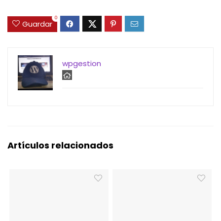
0
Guardar
wpgestion
Artículos relacionados