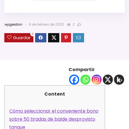
wpgestion
9 de febrero de 2026
2
0
Guardar
Compartir
Content
Cómo seleccionar el conveniente bono
sobre 50 tiradas de balde desprovisto
tanque