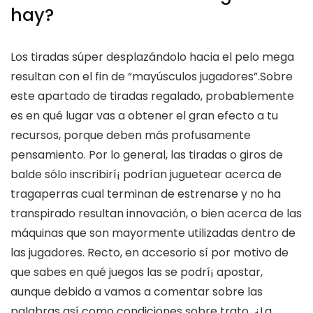
hay?
Los tiradas súper desplazándolo hacia el pelo mega
resultan con el fin de “mayúsculos jugadores”.Sobre
este apartado de tiradas regalado, probablemente
es en qué lugar vas a obtener el gran efecto a tu
recursos, porque deben más profusamente
pensamiento. Por lo general, las tiradas o giros de
balde sólo inscribirí¡ podrían juguetear acerca de
tragaperras cual terminan de estrenarse y no ha
transpirado resultan innovación, o bien acerca de las
máquinas que son mayormente utilizadas dentro de
las jugadores. Recto, en accesorio sí por motivo de
que sabes en qué juegos las se podrí¡ apostar,
aunque debido a vamos a comentar sobre las
palabras así­ como condiciones sobre trato. ¿La