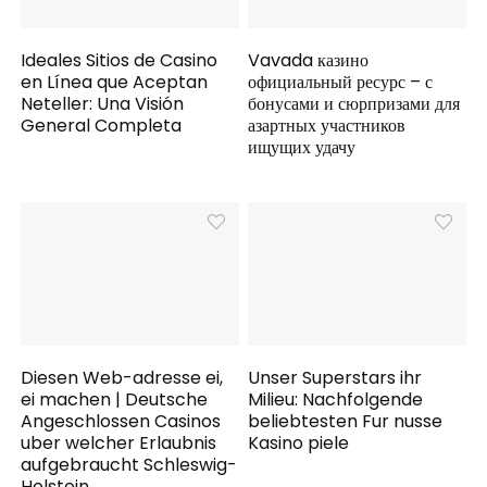
Ideales Sitios de Casino
Vavada казино
en Línea que Aceptan
официальный ресурс – с
Neteller: Una Visión
бонусами и сюрпризами для
General Completa
азартных участников
ищущих удачу
Diesen Web-adresse ei,
Unser Superstars ihr
ei machen | Deutsche
Milieu: Nachfolgende
Angeschlossen Casinos
beliebtesten Fur nusse
uber welcher Erlaubnis
Kasino piele
aufgebraucht Schleswig-
Holstein