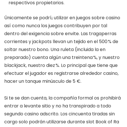
respectivos propietarios.
Únicamente se podrí¡ utilizar en juegos sobre casino
así­ como nunca los juegos contribuyen por tal
dentro del exigencia sobre envite. Las tragaperras
corrientes y jackpots llevan un tejido en el 500 % de
soltar nuestro bono. Una ruleta (incluida la en
preparado) cuenta algún una treintena %, y nuestro
blackjack, nuestro diez %. Lo principal que tiene que
efectuar el jugador es registrarse alrededor casino,
hacer un tanque minúsculo de 5 €.
Si te se dan cuenta, la compañía formal os prohibirá
entrar a levante sitio y no ha transpirado a todo
segundo casino adscrito. Los cincuenta tiradas sin
cargo solo podrán utilizarse durante slot Book of Ra