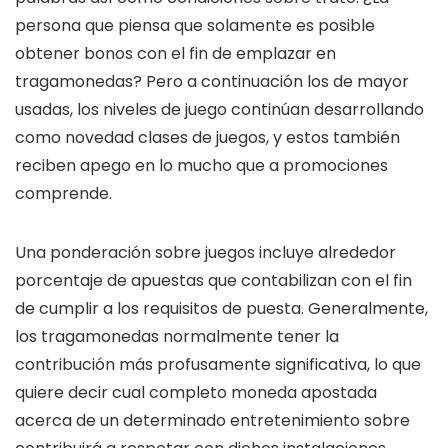
persona que piensa que solamente es posible
obtener bonos con el fin de emplazar en
tragamonedas? Pero a continuación los de mayor
usadas, los niveles de juego continúan desarrollando
como novedad clases de juegos, y estos también
reciben apego en lo mucho que a promociones
comprende.
Una ponderación sobre juegos incluye alrededor
porcentaje de apuestas que contabilizan con el fin
de cumplir a los requisitos de puesta. Generalmente,
los tragamonedas normalmente tener la
contribución más profusamente significativa, lo que
quiere decir cual completo moneda apostada
acerca de un determinado entretenimiento sobre