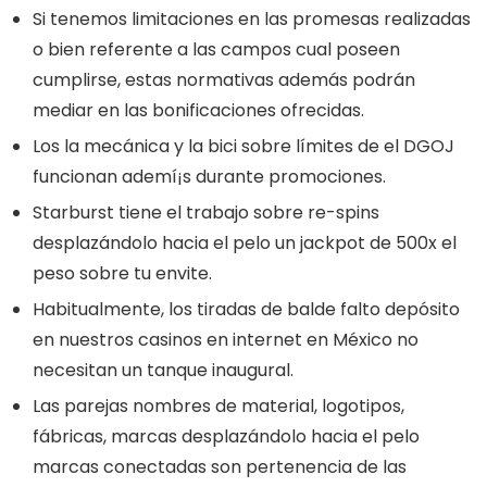
Si tenemos limitaciones en las promesas realizadas
o bien referente a las campos cual poseen
cumplirse, estas normativas además podrán
mediar en las bonificaciones ofrecidas.
Los la mecánica y la bici sobre límites de el DGOJ
funcionan ademí¡s durante promociones.
Starburst tiene el trabajo sobre re-spins
desplazándolo hacia el pelo un jackpot de 500x el
peso sobre tu envite.
Habitualmente, los tiradas de balde falto depósito
en nuestros casinos en internet en México no
necesitan un tanque inaugural.
Las parejas nombres de material, logotipos,
fábricas, marcas desplazándolo hacia el pelo
marcas conectadas son pertenencia de las