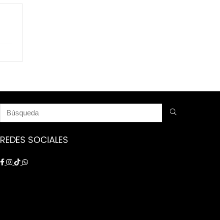
REDES SOCIALES