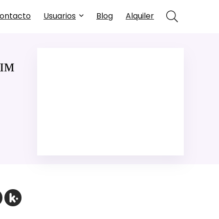
ontacto
Usuarios
Blog
Alquiler
ым