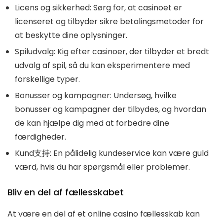
Licens og sikkerhed: Sørg for, at casinoet er
licenseret og tilbyder sikre betalingsmetoder for
at beskytte dine oplysninger.
Spiludvalg: Kig efter casinoer, der tilbyder et bredt
udvalg af spil, så du kan eksperimentere med
forskellige typer.
Bonusser og kampagner: Undersøg, hvilke
bonusser og kampagner der tilbydes, og hvordan
de kan hjælpe dig med at forbedre dine
færdigheder.
Kund支持: En pålidelig kundeservice kan være guld
værd, hvis du har spørgsmål eller problemer.
Bliv en del af fællesskabet
At være en del af et online casino fællesskab kan