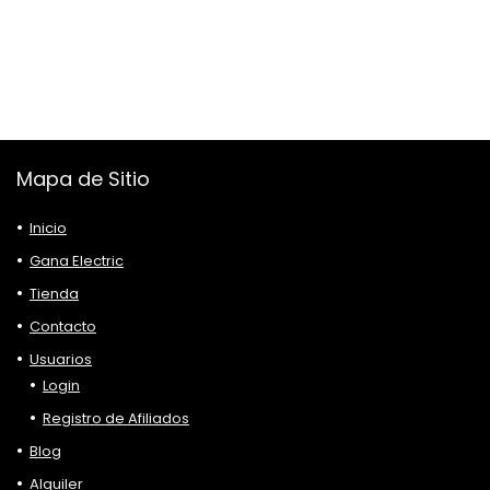
Mapa de Sitio
Inicio
Gana Electric
Tienda
Contacto
Usuarios
Login
Registro de Afiliados
Blog
Alquiler