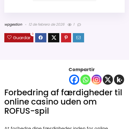
wpgestion
12 de febrero de 2026
1
0
Guardar
Compartir
Forbedring af færdigheder til
online casino uden om
ROFUS-spil
At forbedre dine færdigheder inden for online