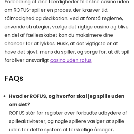
Forbedring af dine færdigheder til online casino uden
om ROFUS-spil er en proces, der kræver tid,
tålmodighed og dedikation. Ved at forstå reglerne,
anvende strategier, vælge det rigtige casino og blive
en del af fællesskabet kan du maksimere dine
chancer for at lykkes. Husk, at det vigtigste er at
have det sjovt, mens du spiller, og sørge for, at dit spil
forbliver ansvarligt
casino uden rofus
.
FAQs
Hvad er ROFUS, og hvorfor skal jeg spille uden
om det?
ROFUS står for register over forbudte udbydere af
spilleaktiviteter, og nogle spillere vælger at spille
uden for dette system af forskellige årsager,