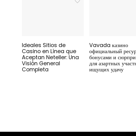
Ideales Sitios de
Vavada казино
Casino en Línea que
официальный ресур
Aceptan Neteller: Una
бонусами и сюрпри
Visión General
для азартных участ
Completa
ищущих удачу