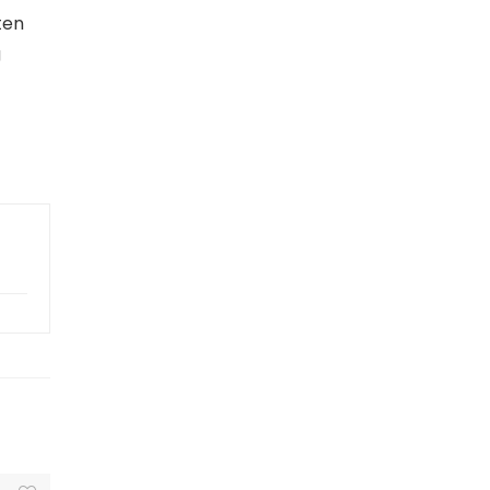
ten
g