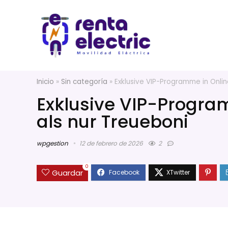
Inicio
»
Sin categoría
»
Exklusive VIP-Programme in Onlin
Exklusive VIP-Progra
als nur Treueboni
wpgestion
12 de febrero de 2026
2
0
Guardar