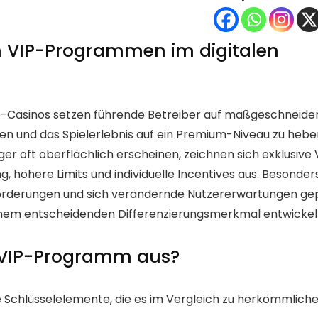
on VIP-Programmen im digitalen
e-Casinos setzen führende Betreiber auf maßgeschneide
n und das Spielerlebnis auf ein Premium-Niveau zu hebe
r oft oberflächlich erscheinen, zeichnen sich exklusive 
 höhere Limits und individuelle Incentives aus. Besonders
forderungen und sich verändernde Nutzererwartungen ge
inem entscheidenden Differenzierungsmerkmal entwickel
s VIP-Programm aus?
Schlüsselelemente, die es im Vergleich zu herkömmlich