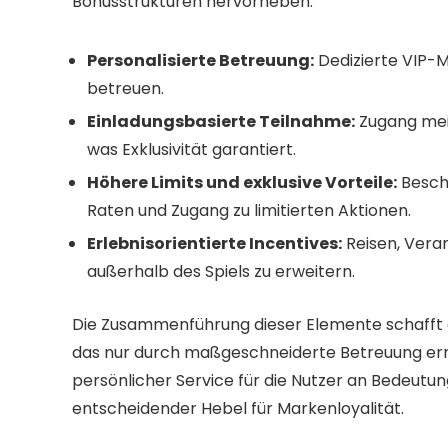
Bonusstrukturen hervorheben:
Personalisierte Betreuung:
Dedizierte VIP-M
betreuen.
Einladungsbasierte Teilnahme:
Zugang meis
was Exklusivität garantiert.
Höhere Limits und exklusive Vorteile:
Beschl
Raten und Zugang zu limitierten Aktionen.
Erlebnisorientierte Incentives:
Reisen, Veran
außerhalb des Spiels zu erweitern.
Die Zusammenführung dieser Elemente schafft e
das nur durch maßgeschneiderte Betreuung errei
persönlicher Service für die Nutzer an Bedeutun
entscheidender Hebel für Markenloyalität.