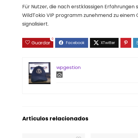
Für Nutzer, die nach erstklassigen Erfahrungen
WildTokio VIP programm zunehmend zu einem Q
signalisiert.
0
Guardar
wpgestion
Artículos relacionados