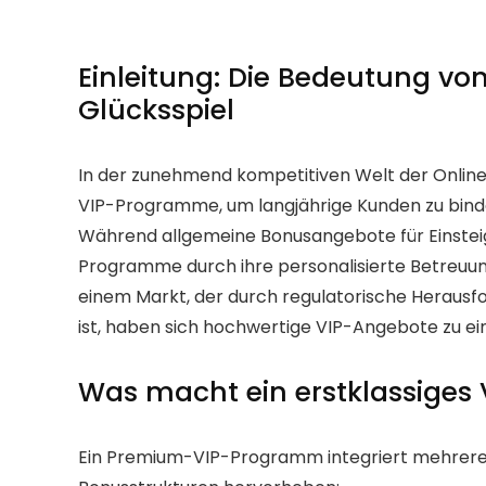
Einleitung: Die Bedeutung v
Glücksspiel
In der zunehmend kompetitiven Welt der Onlin
VIP-Programme, um langjährige Kunden zu binde
Während allgemeine Bonusangebote für Einsteige
Programme durch ihre personalisierte Betreuung,
einem Markt, der durch regulatorische Heraus
ist, haben sich hochwertige VIP-Angebote zu e
Was macht ein erstklassige
Ein Premium-VIP-Programm integriert mehrere 