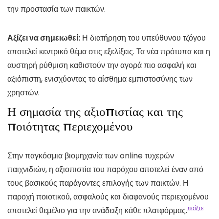
την προστασία των παικτών.
Αξίζει να σημειωθεί:
Η διατήρηση του υπεύθυνου τζόγου
αποτελεί κεντρικό θέμα στις εξελίξεις. Τα νέα πρότυπα και η
αυστηρή ρύθμιση καθιστούν την αγορά πιο ασφαλή και
αξιόπιστη, ενισχύοντας το αίσθημα εμπιστοσύνης των
χρηστών.
Η σημασία της αξιοπιστίας και της
ποιότητας περιεχομένου
Στην παγκόσμια βιομηχανία των online τυχερών
παιχνιδιών, η αξιοπιστία του παρόχου αποτελεί έναν από
τους βασικούς παράγοντες επιλογής των παικτών. Η
παροχή ποιοτικού, ασφαλούς και διαφανούς περιεχομένου
παίξτε
αποτελεί θεμέλιο για την ανάδειξη κάθε πλατφόρμας.