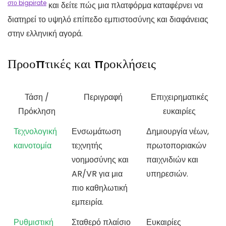
στο bigpirate
και δείτε πώς μια πλατφόρμα καταφέρνει να
διατηρεί το υψηλό επίπεδο εμπιστοσύνης και διαφάνειας
στην ελληνική αγορά.
Προοπτικές και προκλήσεις
Τάση /
Περιγραφή
Επιχειρηματικές
Πρόκληση
ευκαιρίες
Τεχνολογική
Ενσωμάτωση
Δημιουργία νέων,
καινοτομία
τεχνητής
πρωτοποριακών
νοημοσύνης και
παιχνιδιών και
AR/VR για μια
υπηρεσιών.
πιο καθηλωτική
εμπειρία.
Ρυθμιστική
Σταθερό πλαίσιο
Ευκαιρίες