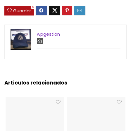
0
Guardar
wpgestion
Artículos relacionados