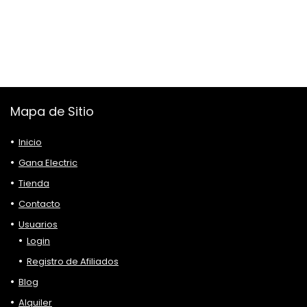
Mapa de Sitio
Inicio
Gana Electric
Tienda
Contacto
Usuarios
Login
Registro de Afiliados
Blog
Alquiler