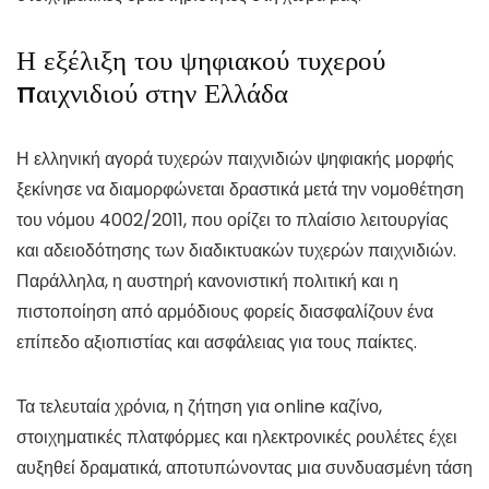
Η εξέλιξη του ψηφιακού τυχερού
παιχνιδιού στην Ελλάδα
Η ελληνική αγορά τυχερών παιχνιδιών ψηφιακής μορφής
ξεκίνησε να διαμορφώνεται δραστικά μετά την νομοθέτηση
του νόμου 4002/2011, που ορίζει το πλαίσιο λειτουργίας
και αδειοδότησης των διαδικτυακών τυχερών παιχνιδιών.
Παράλληλα, η αυστηρή κανονιστική πολιτική και η
πιστοποίηση από αρμόδιους φορείς διασφαλίζουν ένα
επίπεδο αξιοπιστίας και ασφάλειας για τους παίκτες.
Τα τελευταία χρόνια, η ζήτηση για online καζίνο,
στοιχηματικές πλατφόρμες και ηλεκτρονικές ρουλέτες έχει
αυξηθεί δραματικά, αποτυπώνοντας μια συνδυασμένη τάση