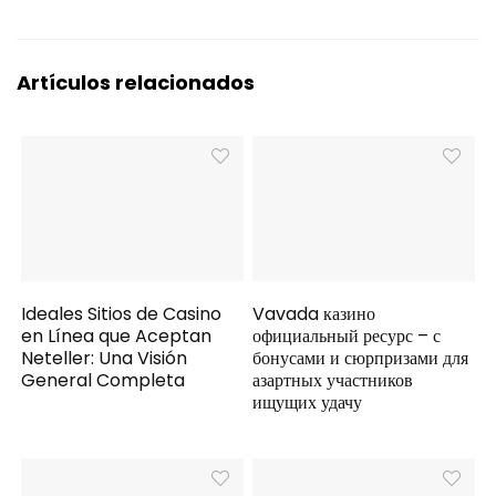
Artículos relacionados
Ideales Sitios de Casino
Vavada казино
en Línea que Aceptan
официальный ресурс – с
Neteller: Una Visión
бонусами и сюрпризами для
General Completa
азартных участников
ищущих удачу