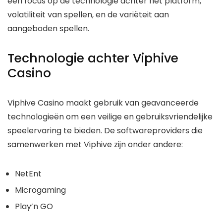
een focus op de technologie achter het platform,
volatiliteit van spellen, en de variëteit aan
aangeboden spellen.
Technologie achter Viphive
Casino
Viphive Casino maakt gebruik van geavanceerde
technologieën om een veilige en gebruiksvriendelijke
speelervaring te bieden. De softwareproviders die
samenwerken met Viphive zijn onder andere:
NetEnt
Microgaming
Play’n GO