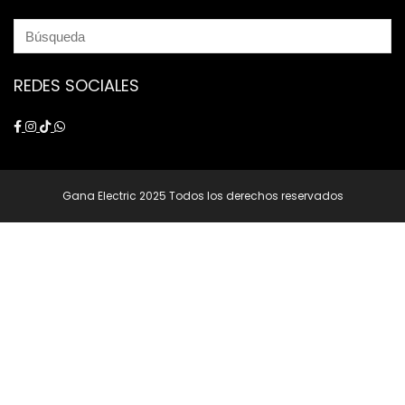
REDES SOCIALES
Gana Electric 2025 Todos los derechos reservados