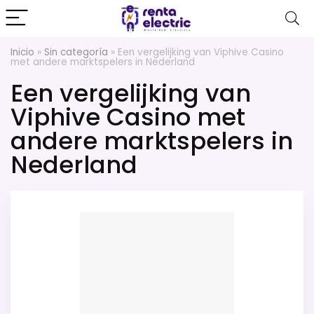
Inicio
»
Sin categoría
»
Een vergelijking van Viphive Casino
met andere marktspelers in Nederland
Een vergelijking van
Viphive Casino met
andere marktspelers in
Nederland