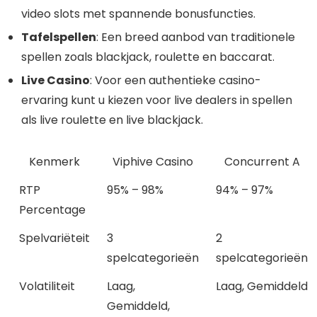
video slots met spannende bonusfuncties.
Tafelspellen
: Een breed aanbod van traditionele
spellen zoals blackjack, roulette en baccarat.
Live Casino
: Voor een authentieke casino-
ervaring kunt u kiezen voor live dealers in spellen
als live roulette en live blackjack.
Kenmerk
Viphive Casino
Concurrent A
RTP
95% – 98%
94% – 97%
Percentage
Spelvariëteit
3
2
spelcategorieën
spelcategorieën
Volatiliteit
Laag,
Laag, Gemiddeld
Gemiddeld,