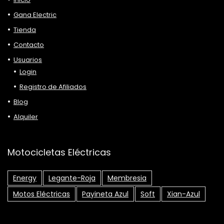
Gana Electric
Tienda
Contacto
Usuarios
Login
Registro de Afiliados
Blog
Alquiler
Motocicletas Eléctricas
Energy
Legante-Roja
Membresia
Motos Eléctricas
Payineta Azul
Soft
Xian-Azul