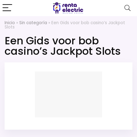
Inicio
»
Sin categoría
»
Een Gids voor bob casino’s Jackpot
Slots
Een Gids voor bob
casino’s Jackpot Slots