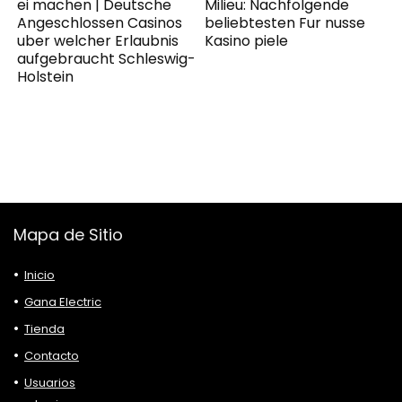
ei machen | Deutsche
Milieu: Nachfolgende
Angeschlossen Casinos
beliebtesten Fur nusse
uber welcher Erlaubnis
Kasino piele
aufgebraucht Schleswig-
Holstein
Mapa de Sitio
Inicio
Gana Electric
Tienda
Contacto
Usuarios