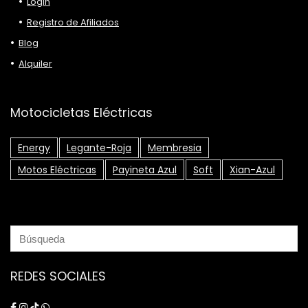
Login
Registro de Afiliados
Blog
Alquiler
Motocicletas Eléctricas
Energy
Legante-Roja
Membresia
Motos Eléctricas
Payineta Azul
Soft
Xian-Azul
REDES SOCIALES