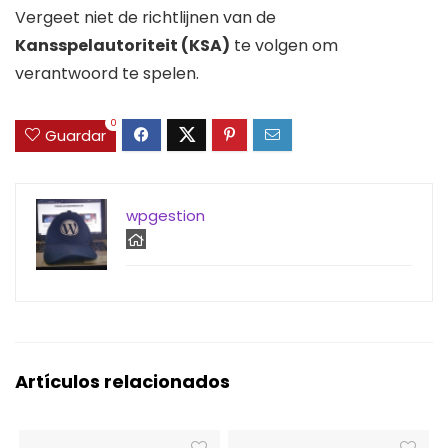
Vergeet niet de richtlijnen van de
Kansspelautoriteit (KSA)
te volgen om
verantwoord te spelen.
0
Guardar
wpgestion
Artículos relacionados