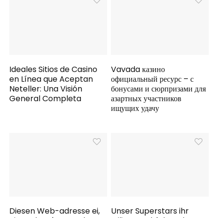
Ideales Sitios de Casino
Vavada казино
en Línea que Aceptan
официальный ресурс – с
Neteller: Una Visión
бонусами и сюрпризами для
General Completa
азартных участников
ищущих удачу
Diesen Web-adresse ei,
Unser Superstars ihr