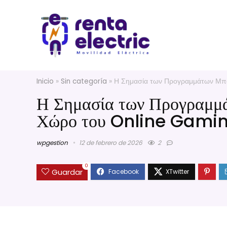
Inicio
»
Sin categoría
»
Η Σημασία των Προγραμμάτων Μπ
Η Σημασία των Προγραμμ
Χώρο του Online Gami
wpgestion
12 de febrero de 2026
2
0
Guardar