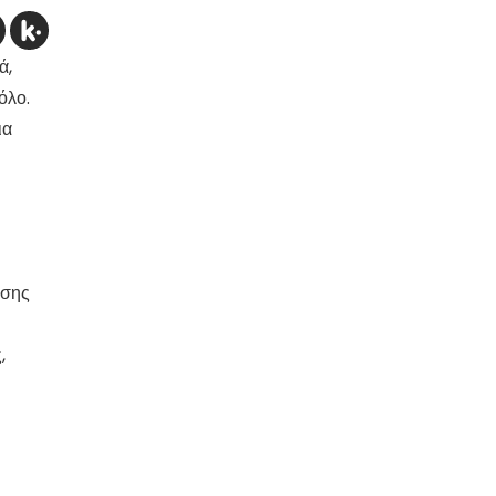
ά,
όλο.
ια
ησης
,