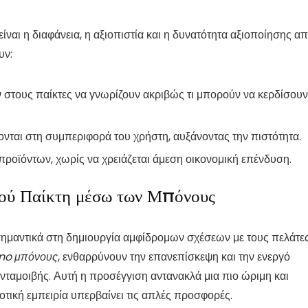
ναι η διαφάνεια, η αξιοπιστία και η δυνατότητα αξιοποίησης α
υν:
στους παίκτες να γνωρίζουν ακριβώς τι μπορούν να κερδίσουν
ται στη συμπεριφορά του χρήστη, αυξάνοντας την πιστότητα.
προϊόντων, χωρίς να χρειάζεται άμεση οικονομική επένδυση.
τού Παίκτη μέσω των Μπόνους
σημαντικά στη δημιουργία αμφίδρομων σχέσεων με τους πελάτες
ino μπόνους
, ενθαρρύνουν την επανεπίσκεψη και την ενεργό
νταμοιβής. Αυτή η προσέγγιση αντανακλά μια πιο ώριμη και
οτική εμπειρία υπερβαίνει τις απλές προσφορές.