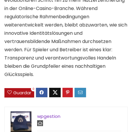
evolutionären Schritt hin zu mehr Nutzerzentrierung
in der Online-Casino-Branche. Während
regulatorische Rahmenbedingungen
weiterentwickelt werden, bleibt abzuwarten, wie sich
innovative Identitätslösungen und
vertrauensbildende Maßnahmen durchsetzen
werden. Für Spieler und Betreiber ist eines klar:
Transparenz und verantwortungsvolles Handeln
bleiben die Grundpfeiler eines nachhaltigen
Glücksspiels.
0
Guardar
wpgestion