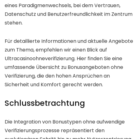
eines Paradigmenwechsels, bei dem Vertrauen,
Datenschutz und Benutzerfreundlichkeit im Zentrum
stehen.
Für detaillierte Informationen und aktuelle Angebote
zum Thema, empfehlen wir einen Blick auf
Ultracasinoohneverifizierung. Hier finden Sie eine
umfassende Übersicht zu Bonusangeboten ohne
Verifizierung, die den hohen Ansprüchen an
Sicherheit und Komfort gerecht werden.
Schlussbetrachtung
Die Integration von Bonustypen ohne aufwendige
Verifizierungsprozesse repräsentiert den