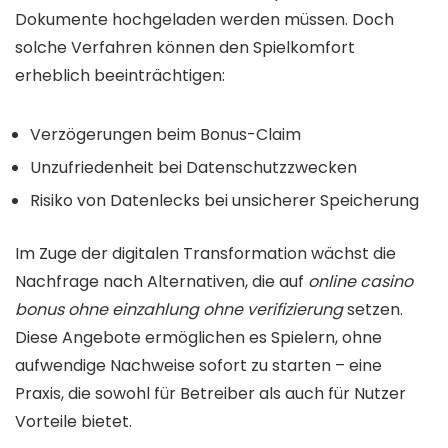
Dokumente hochgeladen werden müssen. Doch
solche Verfahren können den Spielkomfort
erheblich beeinträchtigen:
Verzögerungen beim Bonus-Claim
Unzufriedenheit bei Datenschutzzwecken
Risiko von Datenlecks bei unsicherer Speicherung
Im Zuge der digitalen Transformation wächst die
Nachfrage nach Alternativen, die auf
online casino
bonus ohne einzahlung ohne verifizierung
setzen.
Diese Angebote ermöglichen es Spielern, ohne
aufwendige Nachweise sofort zu starten – eine
Praxis, die sowohl für Betreiber als auch für Nutzer
Vorteile bietet.