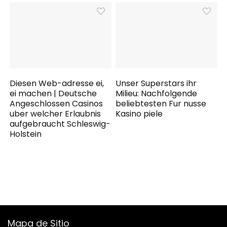
Diesen Web-adresse ei,
Unser Superstars ihr
ei machen | Deutsche
Milieu: Nachfolgende
Angeschlossen Casinos
beliebtesten Fur nusse
uber welcher Erlaubnis
Kasino piele
aufgebraucht Schleswig-
Holstein
Mapa de Sitio