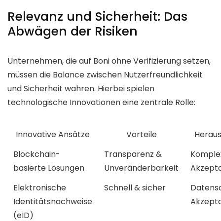
Relevanz und Sicherheit: Das
Abwägen der Risiken
Unternehmen, die auf Boni ohne Verifizierung setzen,
müssen die Balance zwischen Nutzerfreundlichkeit
und Sicherheit wahren. Hierbei spielen
technologische Innovationen eine zentrale Rolle:
Innovative Ansätze
Vorteile
Herau
Blockchain-
Transparenz &
Komplex
basierte Lösungen
Unveränderbarkeit
Akzept
Elektronische
Schnell & sicher
Datens
Identitätsnachweise
Akzept
(eID)