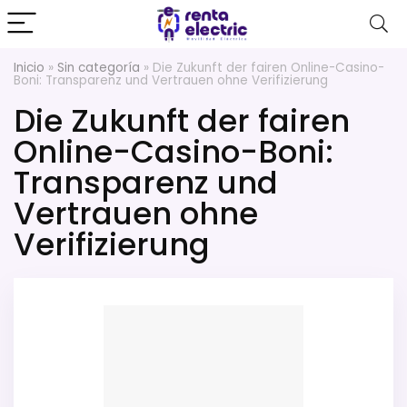
Inicio
»
Sin categoría
»
Die Zukunft der fairen Online-Casino-
Boni: Transparenz und Vertrauen ohne Verifizierung
Die Zukunft der fairen
Online-Casino-Boni:
Transparenz und
Vertrauen ohne
Verifizierung