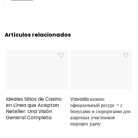
Artículos relacionados
Ideales Sitios de Casino
Vavada казино
en Línea que Aceptan
официальный ресурс – с
Neteller: Una Visión
бонусами и сюрпризами для
General Completa
азартных участников
ищущих удачу