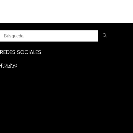
REDES SOCIALES