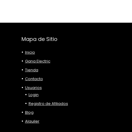
Mapa de Sitio
Inicio
Gana Electric
Tienda
Contacto
Usuarios
Login
Registro de Afiliados
Blog
Alquiler