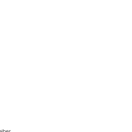
eiber