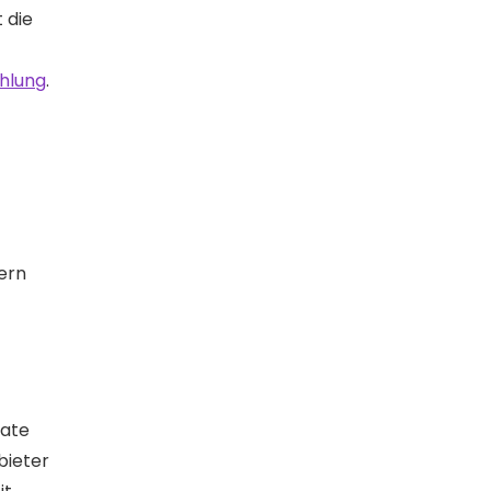
 die
ahlung
.
lern
Rate
bieter