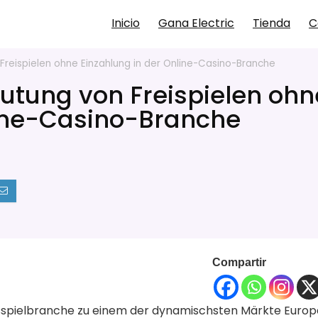
Inicio
Gana Electric
Tienda
C
Freispielen ohne Einzahlung in der Online-Casino-Branche
utung von Freispielen ohn
line-Casino-Branche
Compartir
cksspielbranche zu einem der dynamischsten Märkte Europ