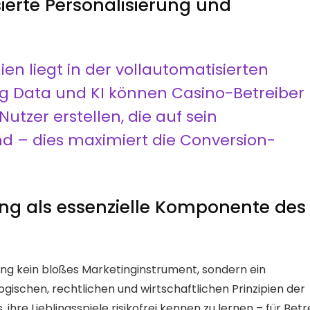
ierte Personalisierung und
ien liegt in der vollautomatisierten
 Big Data und KI können Casino-Betreiber
utzer erstellen, die auf sein
nd – dies maximiert die Conversion-
lung als essenzielle Komponente des
ung
kein bloßes Marketinginstrument, sondern ein
ogischen, rechtlichen und wirtschaftlichen Prinzipien der
 ihre Lieblingsspiele risikofrei kennen zu lernen – für Betr