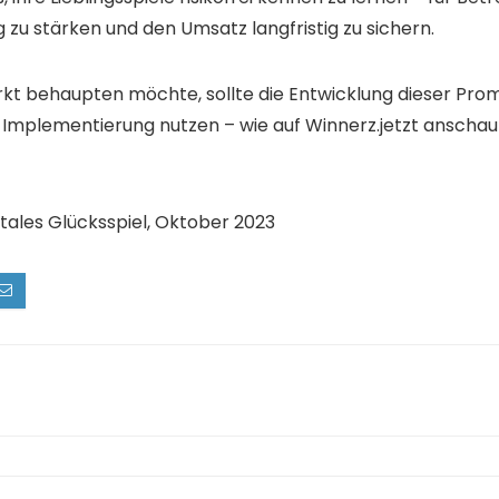
 zu stärken und den Umsatz langfristig zu sichern.
rkt behaupten möchte, sollte die Entwicklung dieser Pro
 Implementierung nutzen – wie auf Winnerz.jetzt anschau
itales Glücksspiel, Oktober 2023