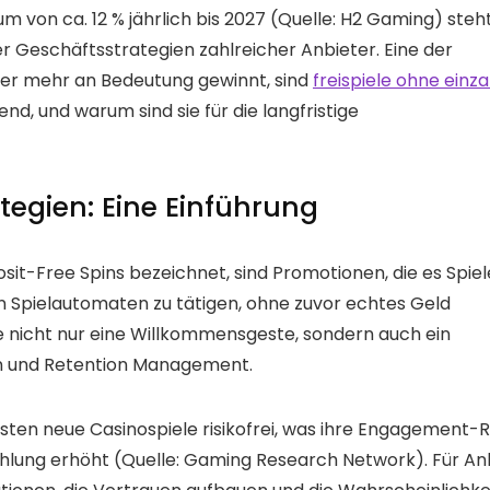
von ca. 12 % jährlich bis 2027 (Quelle: H2 Gaming) steht
 Geschäftsstrategien zahlreicher Anbieter. Eine der
mer mehr an Bedeutung gewinnt, sind
freispiele ohne einz
d, und warum sind sie für die langfristige
ategien: Eine Einführung
osit-Free Spins bezeichnet, sind Promotionen, die es Spie
 Spielautomaten zu tätigen, ohne zuvor echtes Geld
e nicht nur eine Willkommensgeste, sondern auch ein
on und Retention Management.
testen neue Casinospiele risikofrei, was ihre Engagement-
ahlung erhöht (Quelle: Gaming Research Network). Für An