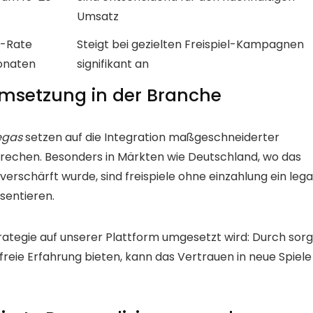
Umsatz
n-Rate
Steigt bei gezielten Freispiel-Kampagnen
onaten
signifikant an
 Umsetzung in der Branche
egas
setzen auf die Integration maßgeschneiderter
rechen. Besonders in Märkten wie Deutschland, wo das
 verschärft wurde, sind
freispiele ohne einzahlung
ein lega
sentieren.
Strategie auf unserer Plattform umgesetzt wird: Durch sorg
ofreie Erfahrung bieten, kann das Vertrauen in neue Spiele