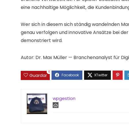
eine nachhaltige Möglichkeit, die Kundenbindung
Wer sich in diesem sich ständig wandelnden Ma
genau verfolgen und innovative Ansätze bei der
demonstriert wird.
Autor: Dr. Max Müller — Branchenanalyst für Dig
0
Guardar
wpgestion