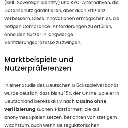
(Self-Sovereign Identity) und KYC-Alternativen, die
Datenschutz garantieren, aber auch Effizienz
verbessern. Diese Innovationen ermöglichen es, die
nötigen Compliance-Anforderungen zu erfüllen,
ohne den Nutzer in langwierige
Verifizierungsprozesse zu zwingen.
Marktbeispiele und
Nutzerpräferenzen
In einer Studie des Deutschen Glücksspielverbands
wurde deutlich, dass bis zu 15% der Online-Spieler in
Deutschland bereits aktiv nach
Casino ohne
verifizierung
suchen. Plattformen, die auf
anonymes Spielen setzen, berichten von stetigem
Wachstum, auch wenn sie regulatorischen