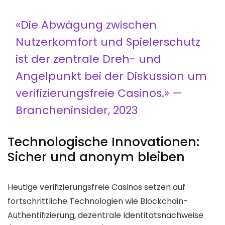
«Die Abwägung zwischen
Nutzerkomfort und Spielerschutz
ist der zentrale Dreh- und
Angelpunkt bei der Diskussion um
verifizierungsfreie Casinos.» —
Brancheninsider, 2023
Technologische Innovationen:
Sicher und anonym bleiben
Heutige verifizierungsfreie Casinos setzen auf
fortschrittliche Technologien wie Blockchain-
Authentifizierung, dezentrale Identitätsnachweise