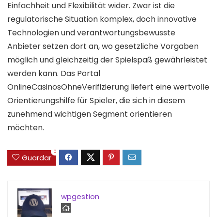
Einfachheit und Flexibilität wider. Zwar ist die
regulatorische Situation komplex, doch innovative
Technologien und verantwortungsbewusste
Anbieter setzen dort an, wo gesetzliche Vorgaben
möglich und gleichzeitig der Spielspaß gewährleistet
werden kann. Das Portal
OnlineCasinosOhneVerifizierung liefert eine wertvolle
Orientierungshilfe für Spieler, die sich in diesem
zunehmend wichtigen Segment orientieren
möchten.
0
Guardar
wpgestion