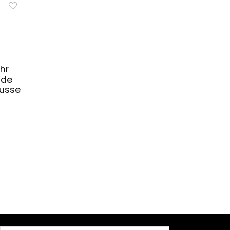
hr
nde
nusse