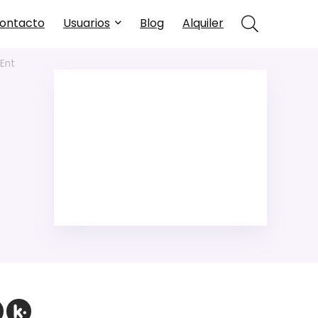
ontacto
Usuarios
Blog
Alquiler
 Ent