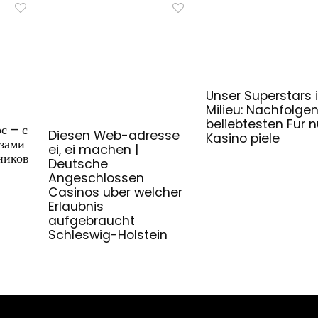
Unser Superstars i
Milieu: Nachfolge
beliebtesten Fur 
с – с
Diesen Web-adresse
Kasino piele
зами
ei, ei machen |
ников
Deutsche
Angeschlossen
Casinos uber welcher
Erlaubnis
aufgebraucht
Schleswig-Holstein