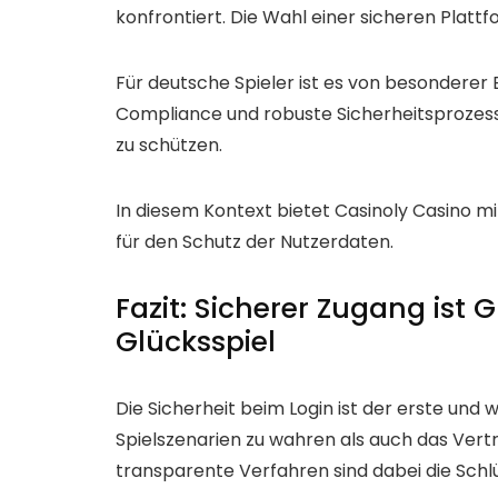
konfrontiert. Die Wahl einer sicheren Plattfor
Für deutsche Spieler ist es von besonderer 
Compliance und robuste Sicherheitsprozesse
zu schützen.
In diesem Kontext bietet Casinoly Casino mi
für den Schutz der Nutzerdaten.
Fazit: Sicherer Zugang ist 
Glücksspiel
Die Sicherheit beim Login ist der erste und w
Spielszenarien zu wahren als auch das Vert
transparente Verfahren sind dabei die Schlü