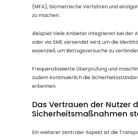
(MFA), biometrische Verfahren und einzigar
zu machen.
Beispiel:
Viele Anbieter integrieren bei der
oder via SMS versendet wird, um die Identitä
essenziell, um Betrugsversuche zu verhinder
Frequenzbasierte Überprüfung und maschine
zudem kontinuierlich die Sicherheitsstandar
erkennen.
Das Vertrauen der Nutzer 
Sicherheitsmaßnahmen st
Ein weiterer zentraler Aspekt ist die Trans