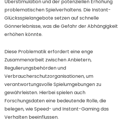
Überstimulation und der potenziellen Erhöhung
problematischen Spielverhaltens. Die Instant-
Glücksspielangebote setzen auf schnelle
Gönnerlebnisse, was die Gefahr der Abhängigkeit
erhöhen könnte.
Diese Problematik erfordert eine enge
Zusammenarbeit zwischen Anbietern,
Regulierungsbehörden und
Verbraucherschutzorganisationen, um
verantwortungsvolle Spielumgebungen zu
gewährleisten. Hierbei spielen auch
Forschungsdaten eine bedeutende Rolle, die
belegen, wie Speed- und Instant-Gaming das
Verhalten beeinflussen.