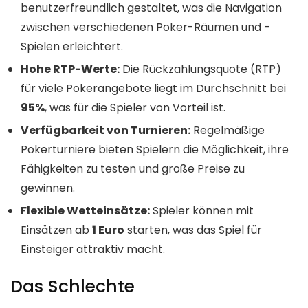
benutzerfreundlich gestaltet, was die Navigation
zwischen verschiedenen Poker-Räumen und -
Spielen erleichtert.
Hohe RTP-Werte:
Die Rückzahlungsquote (RTP)
für viele Pokerangebote liegt im Durchschnitt bei
95%
, was für die Spieler von Vorteil ist.
Verfügbarkeit von Turnieren:
Regelmäßige
Pokerturniere bieten Spielern die Möglichkeit, ihre
Fähigkeiten zu testen und große Preise zu
gewinnen.
Flexible Wetteinsätze:
Spieler können mit
Einsätzen ab
1 Euro
starten, was das Spiel für
Einsteiger attraktiv macht.
Das Schlechte