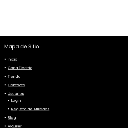
Mapa de Sitio
Inicio
Gana Electric
Tienda
Contacto
Usuarios
Login
Registro de Afiliados
Blog
Alquiler