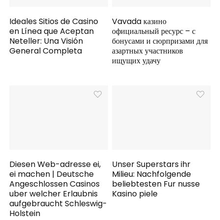
Ideales Sitios de Casino
Vavada казино
en Línea que Aceptan
официальный ресурс – с
Neteller: Una Visión
бонусами и сюрпризами для
General Completa
азартных участников
ищущих удачу
Diesen Web-adresse ei,
Unser Superstars ihr
ei machen | Deutsche
Milieu: Nachfolgende
Angeschlossen Casinos
beliebtesten Fur nusse
uber welcher Erlaubnis
Kasino piele
aufgebraucht Schleswig-
Holstein