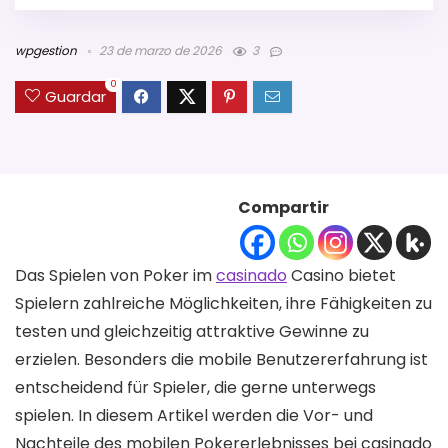
wpgestion
23 de marzo de 2026
3
0
Guardar
Compartir
Das Spielen von Poker im
casinado
Casino bietet
Spielern zahlreiche Möglichkeiten, ihre Fähigkeiten zu
testen und gleichzeitig attraktive Gewinne zu
erzielen. Besonders die mobile Benutzererfahrung ist
entscheidend für Spieler, die gerne unterwegs
spielen. In diesem Artikel werden die Vor- und
Nachteile des mobilen Pokererlebnisses bei casinado