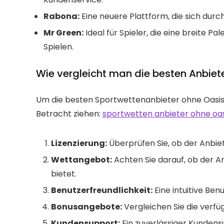
Rabona:
Eine neuere Plattform, die sich durc
Mr Green:
Ideal für Spieler, die eine breite 
Spielen.
Wie vergleicht man die besten Anbiet
Um die besten Sportwettenanbieter ohne Oasis zu
Betracht ziehen:
sportwetten anbieter ohne oas
Lizenzierung:
Überprüfen Sie, ob der Anbiet
Wettangebot:
Achten Sie darauf, ob der A
bietet.
Benutzerfreundlichkeit:
Eine intuitive Be
Bonusangebote:
Vergleichen Sie die verf
Kundensupport:
Ein zuverlässiger Kundensup