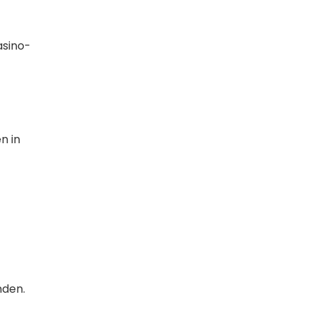
asino-
n in
nden.