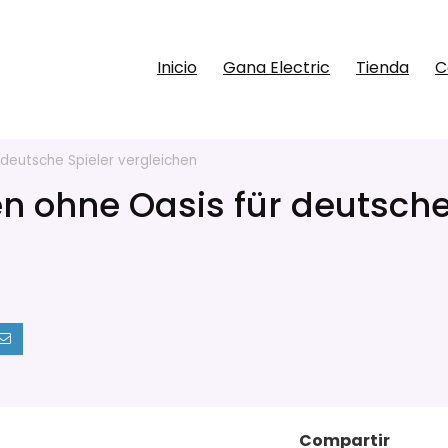
Inicio
Gana Electric
Tienda
C
deutsche Spieler vergleichen
en ohne Oasis für deutsch
Compartir