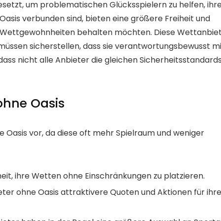
setzt, um problematischen Glücksspielern zu helfen, ihr
t Oasis verbunden sind, bieten eine größere Freiheit und
r ihre Wettgewohnheiten behalten möchten. Diese Wettanbie
müssen sicherstellen, dass sie verantwortungsbewusst mi
dass nicht alle Anbieter die gleichen Sicherheitsstandard
 ohne Oasis
e Oasis vor, da diese oft mehr Spielraum und weniger
heit, ihre Wetten ohne Einschränkungen zu platzieren.
ter ohne Oasis attraktivere Quoten und Aktionen für ihr