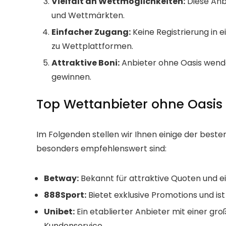
Vielfalt an Wettmöglichkeiten:
Diese Anb
und Wettmärkten.
Einfacher Zugang:
Keine Registrierung in
zu Wettplattformen.
Attraktive Boni:
Anbieter ohne Oasis wend
gewinnen.
Top Wettanbieter ohne Oasis 
Im Folgenden stellen wir Ihnen einige der beste
besonders empfehlenswert sind:
Betway:
Bekannt für attraktive Quoten und e
888Sport:
Bietet exklusive Promotions und is
Unibet:
Ein etablierter Anbieter mit einer g
Kundenservice.