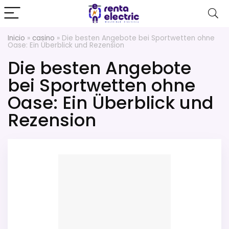
Inicio
»
casino
»
Die besten Angebote bei Sportwetten ohne
Oase: Ein Überblick und Rezension
Die besten Angebote
bei Sportwetten ohne
Oase: Ein Überblick und
Rezension