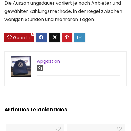
Die Auszahlungsdauer variiert je nach Anbieter und
gewählter Zahlungsmethode, in der Regel zwischen
wenigen Stunden und mehreren Tagen.
0
Guardar
wpgestion
Artículos relacionados