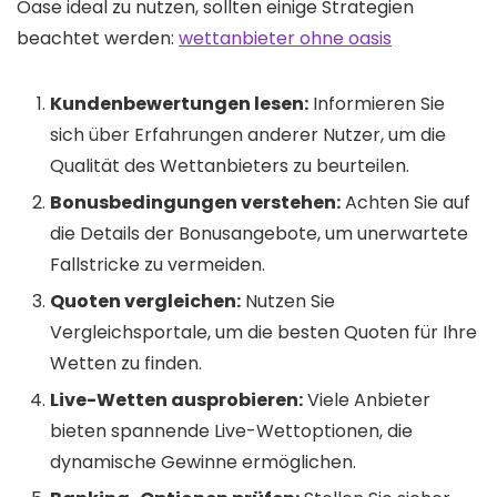
Oase ideal zu nutzen, sollten einige Strategien
beachtet werden:
wettanbieter ohne oasis
Kundenbewertungen lesen:
Informieren Sie
sich über Erfahrungen anderer Nutzer, um die
Qualität des Wettanbieters zu beurteilen.
Bonusbedingungen verstehen:
Achten Sie auf
die Details der Bonusangebote, um unerwartete
Fallstricke zu vermeiden.
Quoten vergleichen:
Nutzen Sie
Vergleichsportale, um die besten Quoten für Ihre
Wetten zu finden.
Live-Wetten ausprobieren:
Viele Anbieter
bieten spannende Live-Wettoptionen, die
dynamische Gewinne ermöglichen.