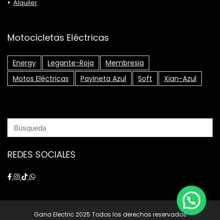
Alquiler
Motocicletas Eléctricas
Energy
Legante-Roja
Membresia
Motos Eléctricas
Payineta Azul
Soft
Xian-Azul
REDES SOCIALES
Gana Electric 2025 Todos los derechos reservados