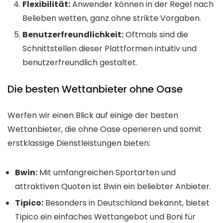
Flexibilität:
Anwender können in der Regel nach
Belieben wetten, ganz ohne strikte Vorgaben.
Benutzerfreundlichkeit:
Oftmals sind die
Schnittstellen dieser Plattformen intuitiv und
benutzerfreundlich gestaltet.
Die besten Wettanbieter ohne Oase
Werfen wir einen Blick auf einige der besten
Wettanbieter, die ohne Oase operieren und somit
erstklassige Dienstleistungen bieten:
Bwin:
Mit umfangreichen Sportarten und
attraktiven Quoten ist Bwin ein beliebter Anbieter.
Tipico:
Besonders in Deutschland bekannt, bietet
Tipico ein einfaches Wettangebot und Boni für