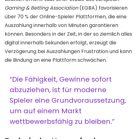
Gaming & Betting Association
(EGBA) favorisieren
über 70 % der Online-Spieler Plattformen, die eine
Auszahlung innerhalb von Minuten garantieren
können. Besonders in der Zeit, in der so ziemlich alles
digital innerhalb Sekunden erfolgt, erzeugt die
Verzögerung bei Auszahlungen Frustration und kann
die Bindung an eine Plattform schwächen.
“Die Fähigkeit, Gewinne sofort
abzuziehen, ist für moderne
Spieler eine Grundvoraussetzung,
um auf einem Markt
wettbewerbsfähig zu bleiben.”