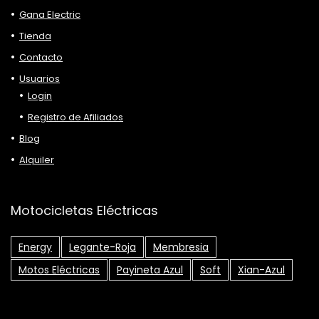
Gana Electric
Tienda
Contacto
Usuarios
Login
Registro de Afiliados
Blog
Alquiler
Motocicletas Eléctricas
Energy
Legante-Roja
Membresia
Motos Eléctricas
Payineta Azul
Soft
Xian-Azul