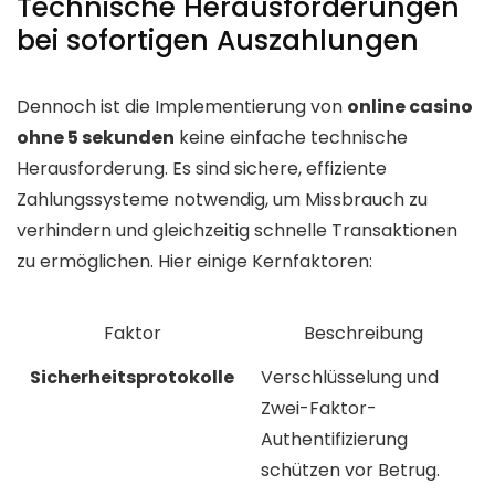
Technische Herausforderungen
bei sofortigen Auszahlungen
Dennoch ist die Implementierung von
online casino
ohne 5 sekunden
keine einfache technische
Herausforderung. Es sind sichere, effiziente
Zahlungssysteme notwendig, um Missbrauch zu
verhindern und gleichzeitig schnelle Transaktionen
zu ermöglichen. Hier einige Kernfaktoren:
Faktor
Beschreibung
Sicherheitsprotokolle
Verschlüsselung und
Zwei-Faktor-
Authentifizierung
schützen vor Betrug.