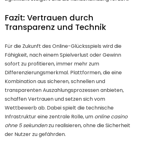
Fazit: Vertrauen durch
Transparenz und Technik
Für die Zukunft des Online-Glücksspiels wird die
Fähigkeit, nach einem Spielverlust oder Gewinn
sofort zu profitieren, immer mehr zum
Differenzierungsmerkmal. Plattformen, die eine
Kombination aus sicheren, schnellen und
transparenten Auszahlungsprozessen anbieten,
schaffen Vertrauen und setzen sich vom
Wettbewerb ab. Dabei spielt die technische
Infrastruktur eine zentrale Rolle, um
online casino
ohne 5 sekunden
zu realisieren, ohne die Sicherheit
der Nutzer zu gefährden.