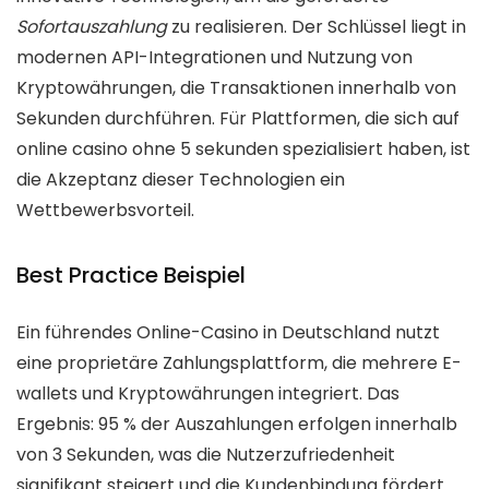
Sofortauszahlung
zu realisieren. Der Schlüssel liegt in
modernen API-Integrationen und Nutzung von
Kryptowährungen, die Transaktionen innerhalb von
Sekunden durchführen. Für Plattformen, die sich auf
online casino ohne 5 sekunden spezialisiert haben, ist
die Akzeptanz dieser Technologien ein
Wettbewerbsvorteil.
Best Practice Beispiel
Ein führendes Online-Casino in Deutschland nutzt
eine proprietäre Zahlungsplattform, die mehrere E-
wallets und Kryptowährungen integriert. Das
Ergebnis: 95 % der Auszahlungen erfolgen innerhalb
von 3 Sekunden, was die Nutzerzufriedenheit
signifikant steigert und die Kundenbindung fördert.