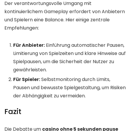
Der verantwortungsvolle Umgang mit
kontinuierlichem Gameplay erfordert von Anbietern
und Spielern eine Balance. Hier einige zentrale
Empfehlungen:
Für Anbieter:
Einführung automatischer Pausen,
Limitierung von Spielzeiten und klare Hinweise auf
Spielpausen, um die Sicherheit der Nutzer zu
gewährleisten.
Für Spieler:
Selbstmonitoring durch Limits,
Pausen und bewusste Spielgestaltung, um Risiken
der Abhängigkeit zu vermeiden.
Fazit
Die Debatte um
casino ohne 5 sekunden pause