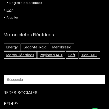
Registro de Afiliados
Blog
Alquiler
Motocicletas Eléctricas
Energy
Legante-Roja
Membresia
Motos Eléctricas
Payineta Azul
Soft
Xian-Azul
REDES SOCIALES