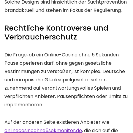
Solche Designs sind hinsichtlich der Suchtprävention
brandaktuell und stehen im Fokus der Regulierung.
Rechtliche Kontroverse und
Verbraucherschutz
Die Frage, ob ein Online-Casino
ohne 5 Sekunden
Pause
operieren darf, ohne gegen gesetzliche
Bestimmungen zu verstoßen, ist komplex. Deutsche
und europäische Glücksspielgesetze setzen
zunehmend auf verantwortungsvolles Spielen und
verpflichten Anbieter, Pausenpflichten oder Limits zu
implementieren.
Auf der anderen Seite existieren Anbieter wie
onlinecasinoohne5sekmonitor.de
, die sich auf die