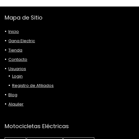
Mapa de Sitio
Inicio
Gana Electric
Tienda
Contacto
Usuarios
Login
Registro de Afiliados
Blog
Alquiler
Motocicletas Eléctricas