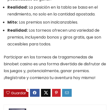
Realidad:
La posición en la tabla se basa en el
rendimiento, no solo en la cantidad apostada.
Mito:
Los premios son inalcanzables.
Realidad:
Los torneos ofrecen una variedad de
premios, incluyendo bonos y giros gratis, que son
accesibles para todos.
Participar en los torneos de tragamonedas de
binobet casino es una forma divertida de disfrutar de
los juegos y, potencialmente, ganar premios.
¡Regístrate y comienza tu aventura hoy mismo!
0
Guardar