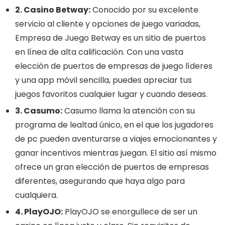
2. Casino Betway:
Conocido por su excelente
servicio al cliente y opciones de juego variadas,
Empresa de Juego Betway es un sitio de puertos
en línea de alta calificación. Con una vasta
elección de puertos de empresas de juego líderes
y una app móvil sencilla, puedes apreciar tus
juegos favoritos cualquier lugar y cuando deseas.
3. Casumo:
Casumo llama la atención con su
programa de lealtad único, en el que los jugadores
de pc pueden aventurarse a viajes emocionantes y
ganar incentivos mientras juegan. El sitio así mismo
ofrece un gran elección de puertos de empresas
diferentes, asegurando que haya algo para
cualquiera.
4. PlayOJO:
PlayOJO se enorgullece de ser un