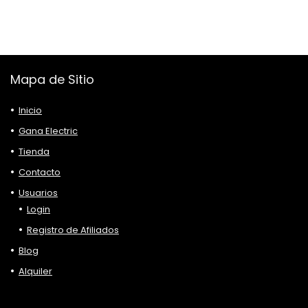
Mapa de Sitio
Inicio
Gana Electric
Tienda
Contacto
Usuarios
Login
Registro de Afiliados
Blog
Alquiler