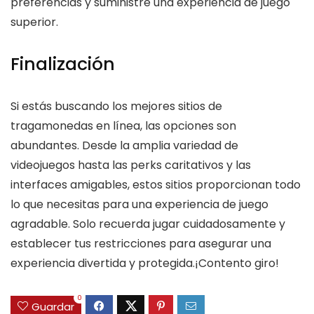
preferencias y suministre una experiencia de juego
superior.
Finalización
Si estás buscando los mejores sitios de
tragamonedas en línea, las opciones son
abundantes. Desde la amplia variedad de
videojuegos hasta las perks caritativos y las
interfaces amigables, estos sitios proporcionan todo
lo que necesitas para una experiencia de juego
agradable. Solo recuerda jugar cuidadosamente y
establecer tus restricciones para asegurar una
experiencia divertida y protegida.¡Contento giro!
0
Guardar