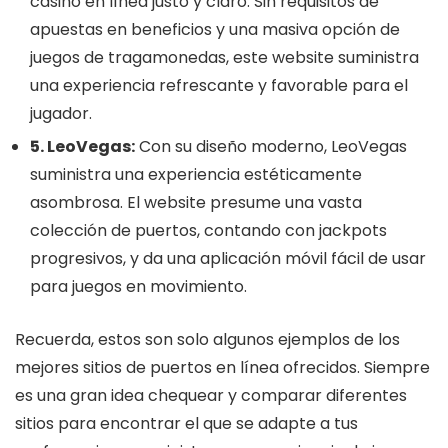
casino en línea justo y claro. Sin requisitos de
apuestas en beneficios y una masiva opción de
juegos de tragamonedas, este website suministra
una experiencia refrescante y favorable para el
jugador.
5. LeoVegas:
Con su diseño moderno, LeoVegas
suministra una experiencia estéticamente
asombrosa. El website presume una vasta
colección de puertos, contando con jackpots
progresivos, y da una aplicación móvil fácil de usar
para juegos en movimiento.
Recuerda, estos son solo algunos ejemplos de los
mejores sitios de puertos en línea ofrecidos. Siempre
es una gran idea chequear y comparar diferentes
sitios para encontrar el que se adapte a tus