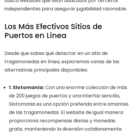
busca websites que sean auditados por terceros
independientes para asegurar jugabilidad razonable.
Los Más Efectivos Sitios de
Puertos en Línea
Desde que sabes qué detectar en un sitio de
tragamonedas en línea, exploremos varias de las
alternativas principales disponibles:
1. Slotomania:
Con una enorme colección de más
de 200 juegos de puertos y una interfaz sencilla,
Slotomania es una opción preferida entre amantes
de las tragamonedas. El website de igual manera
proporciona recompensas diarias y monedas
gratis, manteniendo la diversión cotidianamente.