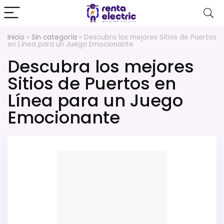
Inicio
»
Sin categoría
»
Descubra los mejores Sitios de Puertos
en Línea para un Juego Emocionante
Descubra los mejores
Sitios de Puertos en
Línea para un Juego
Emocionante