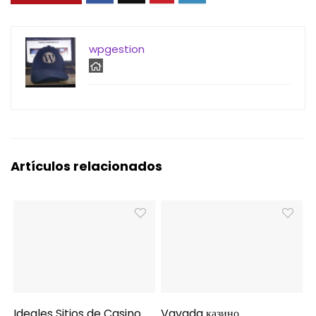
wpgestion
Artículos relacionados
Ideales Sitios de Casino
Vavada казино