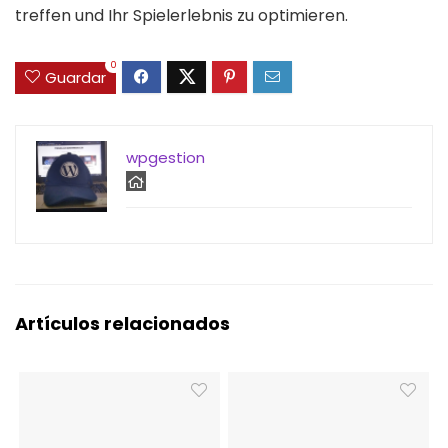
treffen und Ihr Spielerlebnis zu optimieren.
0
Guardar
wpgestion
Artículos relacionados