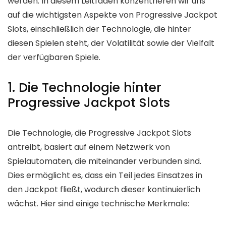
werden. In diesem Leitfaden konzentrieren wir uns
auf die wichtigsten Aspekte von Progressive Jackpot
Slots, einschließlich der Technologie, die hinter
diesen Spielen steht, der Volatilität sowie der Vielfalt
der verfügbaren Spiele.
1. Die Technologie hinter
Progressive Jackpot Slots
Die Technologie, die Progressive Jackpot Slots
antreibt, basiert auf einem Netzwerk von
Spielautomaten, die miteinander verbunden sind.
Dies ermöglicht es, dass ein Teil jedes Einsatzes in
den Jackpot fließt, wodurch dieser kontinuierlich
wächst. Hier sind einige technische Merkmale: