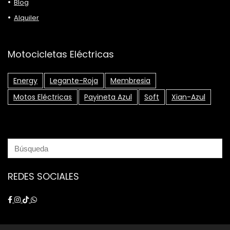
Blog
Alquiler
Motocicletas Eléctricas
Energy
Legante-Roja
Membresia
Motos Eléctricas
Payineta Azul
Soft
Xian-Azul
REDES SOCIALES