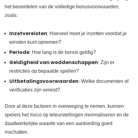
het beoordelen van de volledige bonusvoorwaarden,
zoals:
Inzetvereisten
: Hoeveel moet je inzetten voordat je
winsten kunt opnemen?
Periode
: Hoe lang is de bonus geldig?
Geldigheid van weddenschappen
: Zijn er
restricties op bepaalde spellen?
Uitbetalingsvoorwaarden
: Welke documenten of
verificaties zijn vereist?
Door al deze factoren in overweging te nemen, kunnen
spelers het risico op teleurstellingen minimaliseren en de
daadwerkelijke waarde van een aanbieding goed
inschatten.