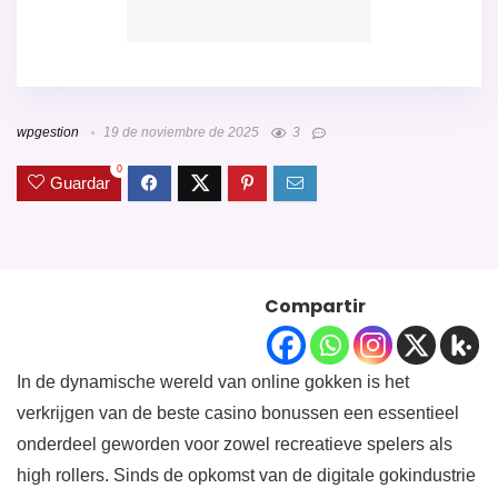
wpgestion
19 de noviembre de 2025
3
0
Guardar
Compartir
In de dynamische wereld van online gokken is het
verkrijgen van de beste casino bonussen een essentieel
onderdeel geworden voor zowel recreatieve spelers als
high rollers. Sinds de opkomst van de digitale gokindustrie