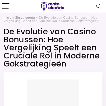
Inicio
»
Sin categoría
»
De Evolutie van Casino Bonussen: Hoe
Vergelijking Speelt een Cruciale Rol in Moderne Gokstrategieën
De Evolutie van Casino
Bonussen: Hoe
Vergelijking Speelt een
Cruciale Rol in Moderne
Gokstrategieën