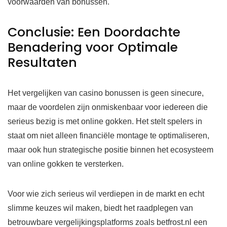
voorwaarden van bonussen.
Conclusie: Een Doordachte
Benadering voor Optimale
Resultaten
Het vergelijken van casino bonussen is geen sinecure,
maar de voordelen zijn onmiskenbaar voor iedereen die
serieus bezig is met online gokken. Het stelt spelers in
staat om niet alleen financiële montage te optimaliseren,
maar ook hun strategische positie binnen het ecosysteem
van online gokken te versterken.
Voor wie zich serieus wil verdiepen in de markt en echt
slimme keuzes wil maken, biedt het raadplegen van
betrouwbare vergelijkingsplatforms zoals betfrost.nl een