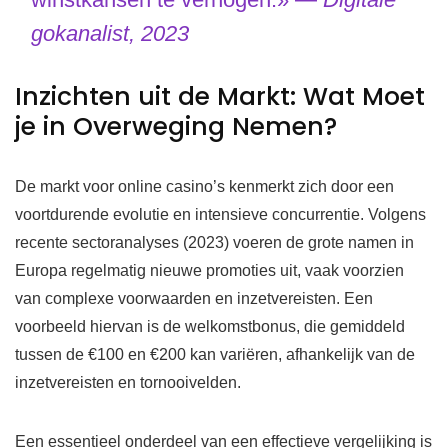
gokanalist, 2023
Inzichten uit de Markt: Wat Moet
je in Overweging Nemen?
De markt voor online casino’s kenmerkt zich door een
voortdurende evolutie en intensieve concurrentie. Volgens
recente sectoranalyses (2023) voeren de grote namen in
Europa regelmatig nieuwe promoties uit, vaak voorzien
van complexe voorwaarden en inzetvereisten. Een
voorbeeld hiervan is de welkomstbonus, die gemiddeld
tussen de €100 en €200 kan variëren, afhankelijk van de
inzetvereisten en tornooivelden.
Een essentieel onderdeel van een effectieve vergelijking is