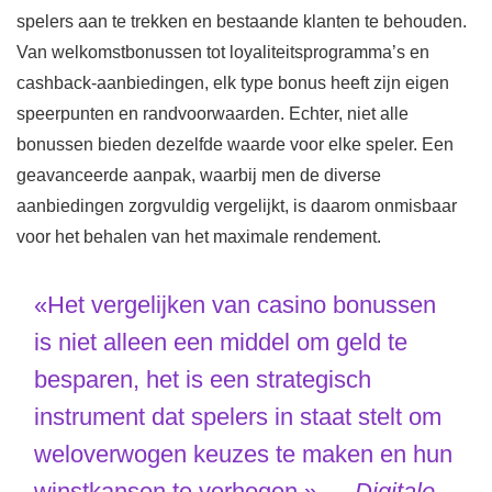
spelers aan te trekken en bestaande klanten te behouden.
Van welkomstbonussen tot loyaliteitsprogramma’s en
cashback-aanbiedingen, elk type bonus heeft zijn eigen
speerpunten en randvoorwaarden. Echter, niet alle
bonussen bieden dezelfde waarde voor elke speler. Een
geavanceerde aanpak, waarbij men de diverse
aanbiedingen zorgvuldig vergelijkt, is daarom onmisbaar
voor het behalen van het maximale rendement.
«Het vergelijken van casino bonussen
is niet alleen een middel om geld te
besparen, het is een strategisch
instrument dat spelers in staat stelt om
weloverwogen keuzes te maken en hun
winstkansen te verhogen.» —
Digitale