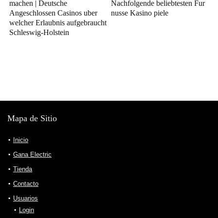
machen | Deutsche
Nachfolgende beliebtesten Fur
Angeschlossen Casinos uber
nusse Kasino piele
welcher Erlaubnis aufgebraucht
Schleswig-Holstein
Mapa de Sitio
Inicio
Gana Electric
Tienda
Contacto
Usuarios
Login