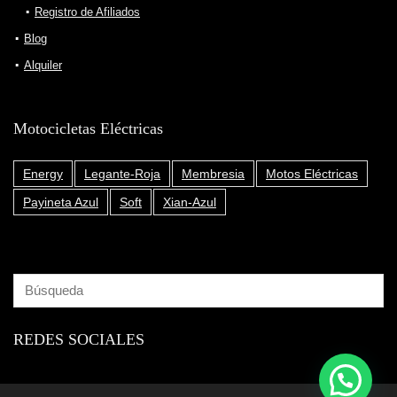
Registro de Afiliados
Blog
Alquiler
Motocicletas Eléctricas
Energy
Legante-Roja
Membresia
Motos Eléctricas
Payineta Azul
Soft
Xian-Azul
REDES SOCIALES