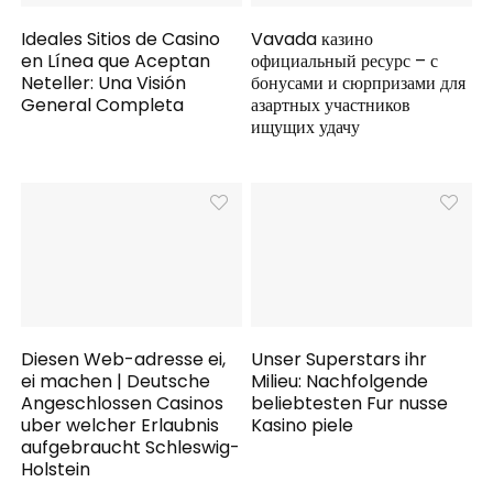
Ideales Sitios de Casino
Vavada казино
en Línea que Aceptan
официальный ресурс – с
Neteller: Una Visión
бонусами и сюрпризами для
General Completa
азартных участников
ищущих удачу
Diesen Web-adresse ei,
Unser Superstars ihr
ei machen | Deutsche
Milieu: Nachfolgende
Angeschlossen Casinos
beliebtesten Fur nusse
uber welcher Erlaubnis
Kasino piele
aufgebraucht Schleswig-
Holstein