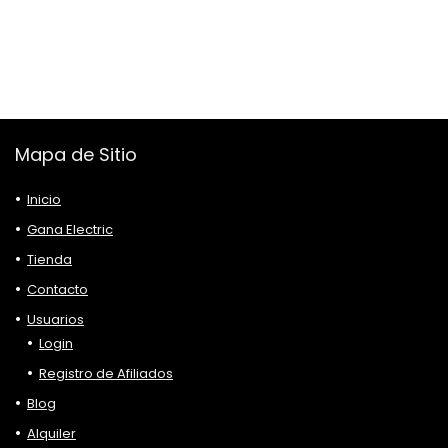
Mapa de Sitio
Inicio
Gana Electric
Tienda
Contacto
Usuarios
Login
Registro de Afiliados
Blog
Alquiler