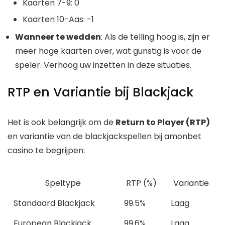
Kaarten 7-9: 0
Kaarten 10-Aas: -1
Wanneer te wedden
: Als de telling hoog is, zijn er
meer hoge kaarten over, wat gunstig is voor de
speler. Verhoog uw inzetten in deze situaties.
RTP en Variantie bij Blackjack
Het is ook belangrijk om de
Return to Player (RTP)
en variantie van de blackjackspellen bij amonbet
casino te begrijpen:
Speltype
RTP (%)
Variantie
Standaard Blackjack
99.5%
Laag
European Blackjack
99.6%
Laag