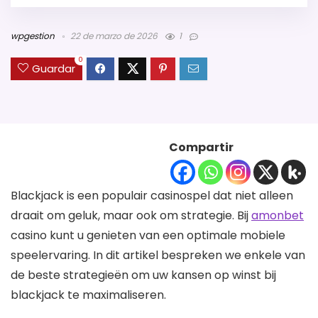
wpgestion
22 de marzo de 2026
1
0
Guardar
Compartir
Blackjack is een populair casinospel dat niet alleen
draait om geluk, maar ook om strategie. Bij
amonbet
casino kunt u genieten van een optimale mobiele
speelervaring. In dit artikel bespreken we enkele van
de beste strategieën om uw kansen op winst bij
blackjack te maximaliseren.