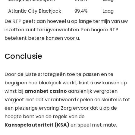
Atlantic City Blackjack
99.4%
Laag
De RTP geeft aan hoeveel u op lange termijn van uw
inzetten kunt terugverwachten. Een hogere RTP
betekent betere kansen voor u.
Conclusie
Door de juiste strategieën toe te passen en te
begrijpen hoe blackjack werkt, kunt u uw kansen op
winst bij
amonbet casino
aanzienlijk vergroten.
Vergeet niet dat verantwoord spelen de sleutel is tot
een plezierige ervaring. Zorg ervoor dat u op de
hoogte bent van de regels van de
Kansspelautoriteit (KSA)
en speel met mate.