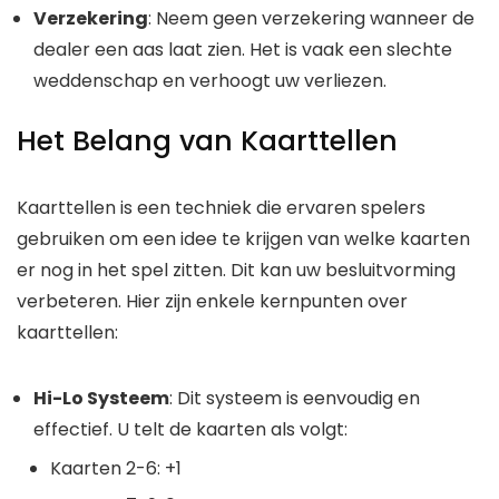
Verzekering
: Neem geen verzekering wanneer de
dealer een aas laat zien. Het is vaak een slechte
weddenschap en verhoogt uw verliezen.
Het Belang van Kaarttellen
Kaarttellen is een techniek die ervaren spelers
gebruiken om een idee te krijgen van welke kaarten
er nog in het spel zitten. Dit kan uw besluitvorming
verbeteren. Hier zijn enkele kernpunten over
kaarttellen:
Hi-Lo Systeem
: Dit systeem is eenvoudig en
effectief. U telt de kaarten als volgt:
Kaarten 2-6: +1