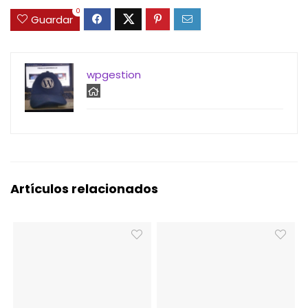
0
Guardar
wpgestion
Artículos relacionados