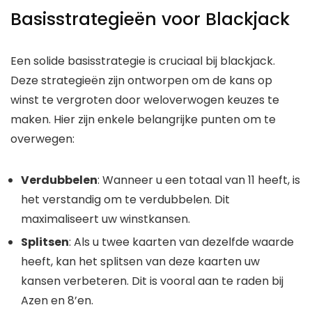
Basisstrategieën voor Blackjack
Een solide basisstrategie is cruciaal bij blackjack.
Deze strategieën zijn ontworpen om de kans op
winst te vergroten door weloverwogen keuzes te
maken. Hier zijn enkele belangrijke punten om te
overwegen:
Verdubbelen
: Wanneer u een totaal van 11 heeft, is
het verstandig om te verdubbelen. Dit
maximaliseert uw winstkansen.
Splitsen
: Als u twee kaarten van dezelfde waarde
heeft, kan het splitsen van deze kaarten uw
kansen verbeteren. Dit is vooral aan te raden bij
Azen en 8’en.